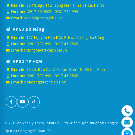
Địa chỉ:
Số 18, ngõ 112 Trung Kính, P. Yên Hòa, Hà Nội.
Hotline:
0917.46.0808
-
0901.732.999
Email:
sam89@techglobal.vn
VPGD Đà Nẵng
Địa chỉ:
127 Nguyễn Hữu Dật, P. Hòa Cường, Đà Nẵng
Hotline:
0901.732.999
-
0917.46.0808
Email:
truongbn@techglobal.vn
VPGD TP.HCM
Địa chỉ:
Số 52, Bàu Cát 2, P. Tân Bình, TP. Hồ Chí Minh
Hotline:
0901.732.999
-
0917.46.0808
Email:
dohoang@techglobal.vn
© 2011 Power By TechGlobal Co., Ltd - Bản quyền thuộc về Công ty TNHH
Dịch vụ Công nghệ Toàn Cầu