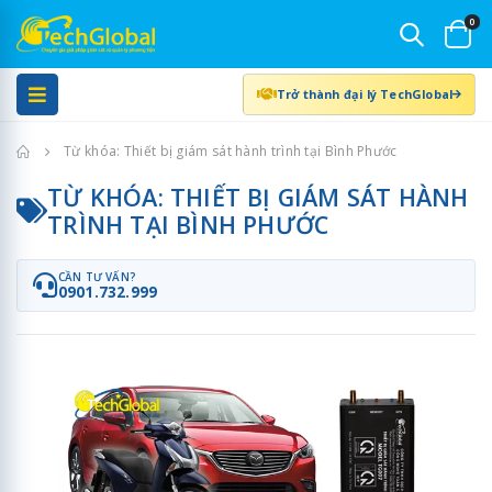
0
Trở thành đại lý TechGlobal
Trang chủ
Từ khóa: Thiết bị giám sát hành trình tại Bình Phước
TỪ KHÓA: THIẾT BỊ GIÁM SÁT HÀNH
TRÌNH TẠI BÌNH PHƯỚC
CẦN TƯ VẤN?
0901.732.999