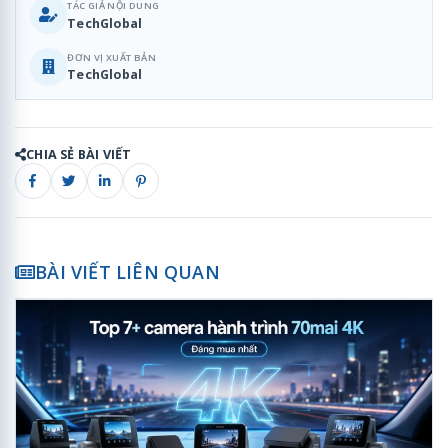
TÁC GIẢ NỘI DUNG
TechGlobal
ĐƠN VỊ XUẤT BẢN
TechGlobal
CHIA SẺ BÀI VIẾT
BÀI VIẾT LIÊN QUAN