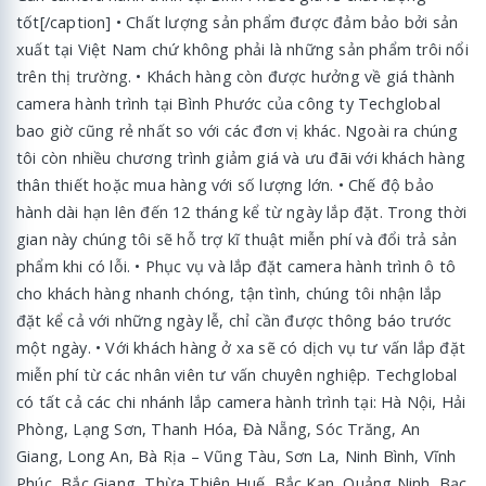
tốt[/caption] • Chất lượng sản phẩm được đảm bảo bởi sản
xuất tại Việt Nam chứ không phải là những sản phẩm trôi nổi
trên thị trường. • Khách hàng còn được hưởng về giá thành
camera hành trình tại Bình Phước của công ty Techglobal
bao giờ cũng rẻ nhất so với các đơn vị khác. Ngoài ra chúng
tôi còn nhiều chương trình giảm giá và ưu đãi với khách hàng
thân thiết hoặc mua hàng với số lượng lớn. • Chế độ bảo
hành dài hạn lên đến 12 tháng kể từ ngày lắp đặt. Trong thời
gian này chúng tôi sẽ hỗ trợ kĩ thuật miễn phí và đổi trả sản
phẩm khi có lỗi. • Phục vụ và lắp đặt camera hành trình ô tô
cho khách hàng nhanh chóng, tận tình, chúng tôi nhận lắp
đặt kể cả với những ngày lễ, chỉ cần được thông báo trước
một ngày. • Với khách hàng ở xa sẽ có dịch vụ tư vấn lắp đặt
miễn phí từ các nhân viên tư vấn chuyên nghiệp. Techglobal
có tất cả các chi nhánh lắp camera hành trình tại: Hà Nội, Hải
Phòng, Lạng Sơn, Thanh Hóa, Đà Nẵng, Sóc Trăng, An
Giang, Long An, Bà Rịa – Vũng Tàu, Sơn La, Ninh Bình, Vĩnh
Phúc, Bắc Giang, Thừa Thiên Huế, Bắc Kạn, Quảng Ninh, Bạc