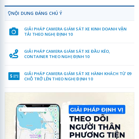
NỘI DUNG ĐÁNG CHÚ Ý
GIẢI PHÁP CAMERA GIÁM SÁT XE KINH DOANH VẬN
TẢI THEO NGHỊ ĐỊNH 10
GIẢI PHÁP CAMERA GIÁM SÁT XE ĐẦU KÉO,
CONTAINER THEO NGHỊ ĐỊNH 10
GIẢI PHÁP CAMERA GIÁM SÁT XE HÀNH KHÁCH TỪ 09
CHỖ TRỞ LÊN THEO NGHỊ ĐỊNH 10