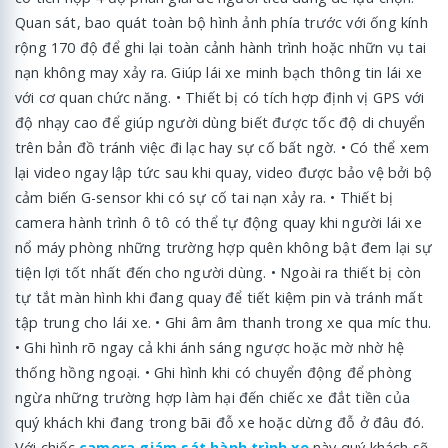
Quan sát, bao quát toàn bộ hình ảnh phía trước với ống kính
rộng 170 độ để ghi lại toàn cảnh hành trình hoặc nhữn vụ tai
nạn không may xảy ra. Giúp lái xe minh bạch thông tin lái xe
với cơ quan chức năng. • Thiết bị có tích hợp định vị GPS với
độ nhạy cao để giúp người dùng biết được tốc độ di chuyển
trên bản đồ tránh việc đi lạc hay sự cố bất ngờ. • Có thể xem
lại video ngay lập tức sau khi quay, video được bảo vệ bởi bộ
cảm biến G-sensor khi có sự cố tai nạn xảy ra. • Thiết bị
camera hành trình ô tô có thể tự động quay khi người lái xe
nổ máy phòng những trường hợp quên không bật đem lại sự
tiện lợi tốt nhất đến cho người dùng. • Ngoài ra thiết bị còn
tự tắt màn hình khi đang quay để tiết kiệm pin và tránh mất
tập trung cho lái xe. • Ghi âm âm thanh trong xe qua míc thu.
• Ghi hình rõ ngay cả khi ánh sáng ngược hoặc mờ nhờ hệ
thống hồng ngoại. • Ghi hình khi có chuyển động để phòng
ngừa những trường hợp làm hại đến chiếc xe đắt tiền của
quý khách khi đang trong bãi đỗ xe hoặc dừng đỗ ở đâu đó.
Với chiếc
camera giám sát hành trình xe
này quý khách sẽ