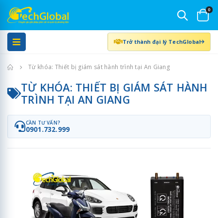
0
Trở thành đại lý TechGlobal
Trang chủ
Từ khóa: Thiết bị giám sát hành trình tại An Giang
TỪ KHÓA: THIẾT BỊ GIÁM SÁT HÀNH
TRÌNH TẠI AN GIANG
CẦN TƯ VẤN?
0901.732.999