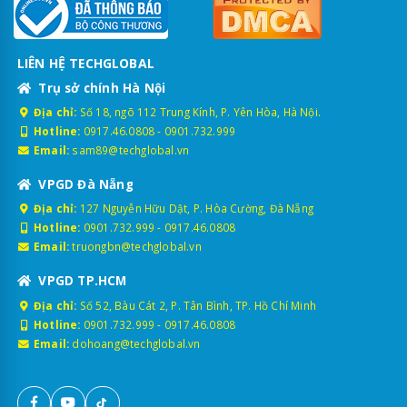
LIÊN HỆ TECHGLOBAL
Trụ sở chính Hà Nội
Địa chỉ:
Số 18, ngõ 112 Trung Kính, P. Yên Hòa, Hà Nội.
Hotline:
0917.46.0808
-
0901.732.999
Email:
sam89@techglobal.vn
VPGD Đà Nẵng
Địa chỉ:
127 Nguyễn Hữu Dật, P. Hòa Cường, Đà Nẵng
Hotline:
0901.732.999
-
0917.46.0808
Email:
truongbn@techglobal.vn
VPGD TP.HCM
Địa chỉ:
Số 52, Bàu Cát 2, P. Tân Bình, TP. Hồ Chí Minh
Hotline:
0901.732.999
-
0917.46.0808
Email:
dohoang@techglobal.vn