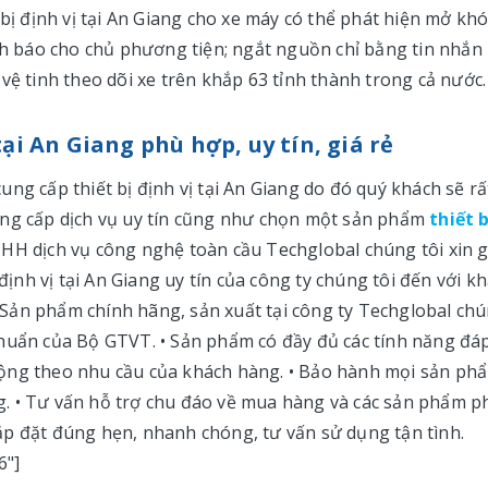
 bị định vị tại An Giang cho xe máy có thể phát hiện mở khó
ảnh báo cho chủ phương tiện; ngắt nguồn chỉ bằng tin nhắn
vệ tinh theo dõi xe trên khắp 63 tỉnh thành trong cả nước.
tại An Giang phù hợp, uy tín, giá rẻ
ng cấp thiết bị định vị tại An Giang do đó quý khách sẽ rấ
ung cấp dịch vụ uy tín cũng như chọn một sản phẩm
thiết b
HH dịch vụ công nghệ toàn cầu Techglobal chúng tôi xin g
 định vị tại An Giang uy tín của công ty chúng tôi đến với k
 • Sản phẩm chính hãng, sản xuất tại công ty Techglobal ch
chuẩn của Bộ GTVT. • Sản phẩm có đầy đủ các tính năng đá
rộng theo nhu cầu của khách hàng. • Bảo hành mọi sản ph
áng. • Tư vấn hỗ trợ chu đáo về mua hàng và các sản phẩm p
ắp đặt đúng hẹn, nhanh chóng, tư vấn sử dụng tận tình.
6"]