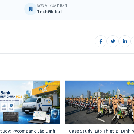
ĐƠN VỊ XUẤT BẢN
TechGlobal
Study: PVcomBank Lắp Định
Case Study: Lắp Thiết Bị Định V