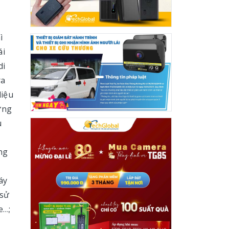
ì
ái
di
ra
liệu
ừng
u
ng
áy
 sử
e…;