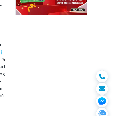
a,
t
ị
iới
hách
úng
p
ẩm
hù