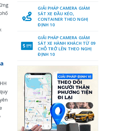
hững
GIẢI PHÁP CAMERA GIÁM
 phố
SÁT XE ĐẦU KÉO,
CONTAINER THEO NGHỊ
ĐỊNH 10
.
GIẢI PHÁP CAMERA GIÁM
SÁT XE HÀNH KHÁCH TỪ 09
CHỖ TRỞ LÊN THEO NGHỊ
ĐỊNH 10
ủa
NHH
 quy
 yên
e
o