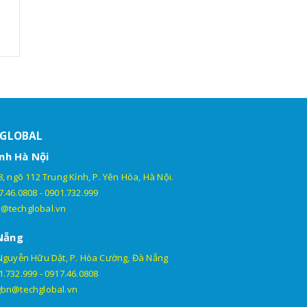
HGLOBAL
nh Hà Nội
, ngõ 112 Trung Kính, P. Yên Hòa, Hà Nội.
7.46.0808
-
0901.732.999
@techglobal.vn
Nẵng
Nguyễn Hữu Dật, P. Hòa Cường, Đà Nẵng
1.732.999
-
0917.46.0808
gbn@techglobal.vn