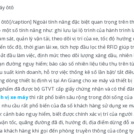
y ôtô[/caption] Ngoài tính năng đặc biệt quan trọng trên th
ó một số tính năng như: ghi lưu lại lộ trình của hành trình l
 sát, quản lý vận tải, theo dõi vị trí của xe, tốc độ hướng 
ển tốc độ, thời gian lái xe, tích hợp đầu lọc thẻ RFID giúp t
e bắt đầu làm việc, định mức theo dõi lượng xăng dầu, nhiên 
đoạn đường nguy hiểm; báo cáo số nhiên liệu tiêu thụ trên t
 suất kinh doanh, hỗ trợ việc thống kê số lần bật/ tắt điề
ng dòng thiết bị định vị tại An Giang cho xe máy và thiết bị
n phẩm đã được bộ GTVT cấp giấy chứng nhận và có thể đă
nh vị xe máy
thì rất phổ biến sâu rộng trong đời sống của
 nhu cầu rất phổ biến của đa số khách hàng sử dụng xe m
y: cảnh báo nguy hiểm, biết được chính xác vị trí của người
 vận tốc, quãng đường đã đi, hướng đi, địa điểm dừng đỗ x
ủa khách hàng khi gọi đến phòng truyền thông của công ty