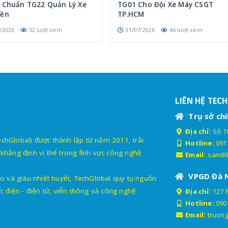
p Chuẩn TG22 Quản Lý Xe
TG01 Cho Đội Xe Máy CSGT
iền
TP.HCM
/2026
52 lượt xem
31/07/2026
46 lượt xem
LIÊN HỆ TEC
Trụ sở chí
Địa chỉ:
Số 18
lobal) được thành lập từ năm 2011, trải
Hotline:
091
khẳng định vị thế trong lĩnh vực công nghệ
Email:
sam89
VPGD Đà 
o và giàu nhiệt huyết, TechGlobal quy tụ nguồn
c điện - điện tử, viễn thông và công nghệ
Địa chỉ:
127 
Hotline:
090
Email:
truon