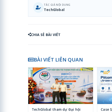
TÁC GIẢ NỘI DUNG
TechGlobal
CHIA SẺ BÀI VIẾT
BÀI VIẾT LIÊN QUAN
TechGlobal tham dự Đại hội
Case 