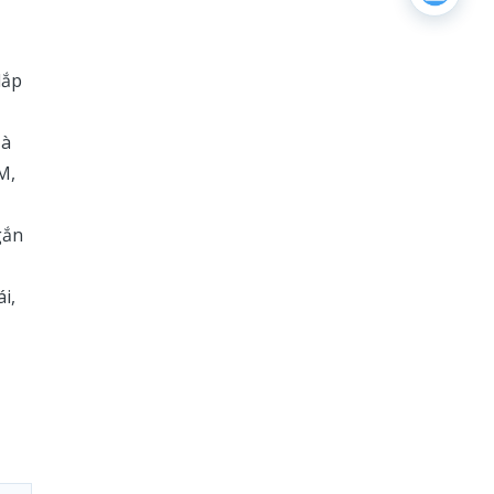
lắp
Hà
M,
gắn
i,