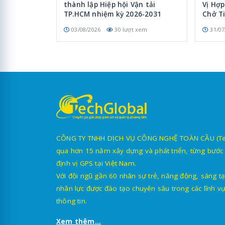
thành lập Hiệp hội Vận tải
Vị Hợ
TP.HCM nhiệm kỳ 2026-2031
Chở T
03/08/2026
30 lượt xem
31/07
CÔNG TY TNHH DỊCH VỤ CÔNG NGHỆ TOÀN CẦU (TechG
qua hơn 15 năm xây dựng và phát triển, từng bước 
định vị GPS tại Việt Nam.
Với đội ngũ gần 60 nhân sự trẻ, năng động, sáng tạ
nhân lực được đào tạo chuyên sâu trong các lĩnh vự
thông tin.
Xem thêm...