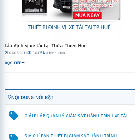
Lắp định vị xe tải tại Thừa Thiên Huế
04/05/2016
2.847
4 bình luận
ĐỌC TIẾP
NỘI DUNG NỔI BẬT
GIẢI PHÁP QUẢN LÝ GIÁM SÁT HÀNH TRÌNH XE TẢI
ĐỊA CHỈ BÁN THIẾT BỊ GIÁM SÁT HÀNH TRÌNH