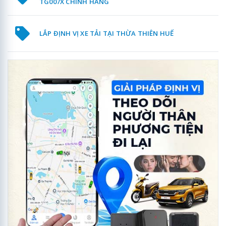
TG007X CHÍNH HÃNG
LẮP ĐỊNH VỊ XE TẢI TẠI THỪA THIÊN HUẾ