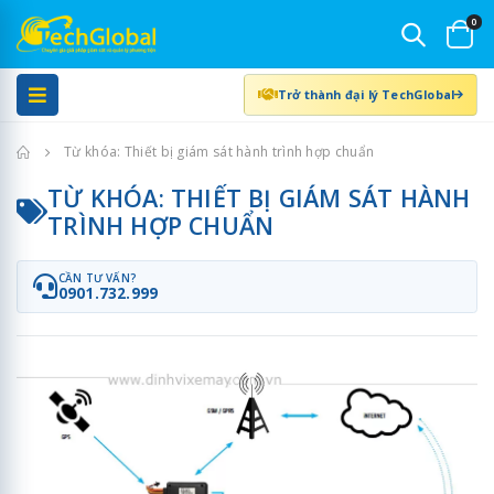
0
Trở thành đại lý TechGlobal
Trang chủ
Từ khóa: Thiết bị giám sát hành trình hợp chuẩn
TỪ KHÓA: THIẾT BỊ GIÁM SÁT HÀNH
TRÌNH HỢP CHUẨN
CẦN TƯ VẤN?
0901.732.999