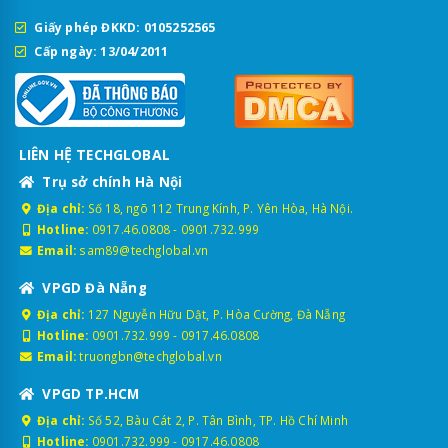
Giấy phép ĐKKD: 0105252565
Cấp ngày: 13/04/2011
LIÊN HỆ TECHGLOBAL
Trụ sở chính Hà Nội
Địa chỉ:
Số 18, ngõ 112 Trung Kính, P. Yên Hòa, Hà Nội.
Hotline:
0917.46.0808
-
0901.732.999
Email:
sam89@techglobal.vn
VPGD Đà Nẵng
Địa chỉ:
127 Nguyễn Hữu Dật, P. Hòa Cường, Đà Nẵng
Hotline:
0901.732.999
-
0917.46.0808
Email:
truongbn@techglobal.vn
VPGD TP.HCM
Địa chỉ:
Số 52, Bàu Cát 2, P. Tân Bình, TP. Hồ Chí Minh
Hotline:
0901.732.999
-
0917.46.0808