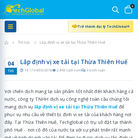
0
Trở thành đại lý TechGlobal
Trang chủ
Tin tức
Lắp định vị xe tải tại Thừa Thiên Huế
Lắp định vị xe tải tại Thừa Thiên Huế
04
14:17 04/05/2016
2.843 lượt xem
4 bình luận
TH5
Với chiến dịch mang lại sản phẩm tốt nhất đến khách hàng cả
nước, công ty TNHH dịch vụ công nghệ toàn cầu chúng tôi
mang dịch vụ
lắp định vị xe tải tại Thừa Thiên Huế
để
phục vụ nhu cầu về thiết bị định vị xe tải của khách hàng nơi
đây. Tại Thừa Thiên Huế, Techglobal có trụ sở đặt tại thành
phố Huế - nơi cố đô của nước ta với sự phát triển rất mạnh
mẽ về kinh doanh vận tải. Để đem lại được dịch vụ lắp định vị