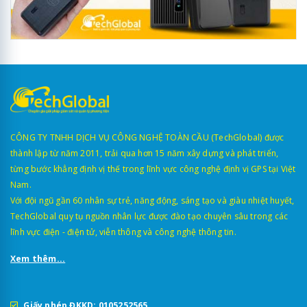
CÔNG TY TNHH DỊCH VỤ CÔNG NGHỆ TOÀN CẦU (TechGlobal) được
thành lập từ năm 2011, trải qua hơn 15 năm xây dựng và phát triển,
từng bước khẳng định vị thế trong lĩnh vực công nghệ định vị GPS tại Việt
Nam.
Với đội ngũ gần 60 nhân sự trẻ, năng động, sáng tạo và giàu nhiệt huyết,
TechGlobal quy tụ nguồn nhân lực được đào tạo chuyên sâu trong các
lĩnh vực điện - điện tử, viễn thông và công nghệ thông tin.
Xem thêm...
Giấy phép ĐKKD: 0105252565