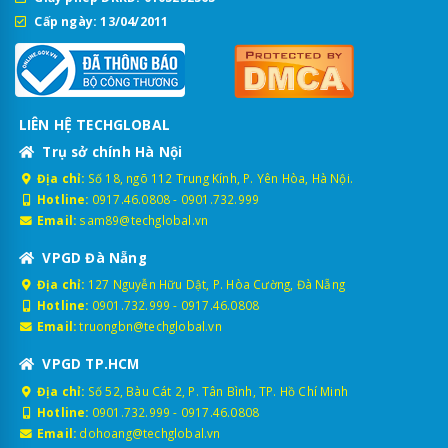
Cấp ngày: 13/04/2011
LIÊN HỆ TECHGLOBAL
Trụ sở chính Hà Nội
Địa chỉ:
Số 18, ngõ 112 Trung Kính, P. Yên Hòa, Hà Nội.
Hotline:
0917.46.0808
-
0901.732.999
Email:
sam89@techglobal.vn
VPGD Đà Nẵng
Địa chỉ:
127 Nguyễn Hữu Dật, P. Hòa Cường, Đà Nẵng
Hotline:
0901.732.999
-
0917.46.0808
Email:
truongbn@techglobal.vn
VPGD TP.HCM
Địa chỉ:
Số 52, Bàu Cát 2, P. Tân Bình, TP. Hồ Chí Minh
Hotline:
0901.732.999
-
0917.46.0808
Email:
dohoang@techglobal.vn