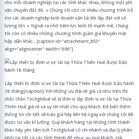
cho mỗi doanh nghiệp tại các tỉnh khác nhau, không mất phí
vận chuyển đắt đỏ. » Chúng tôi còn có nhiều chương trình hỗ
trợ các doanh nghiệp kinh doanh vận tải khi lắp đặt với số
lượng lớn. » Ngoài ra nhờ tiềm lực kinh tế mạnh mẽ, chúng
tôi còn có nhiều những chương trình giảm giá khuyến mãi
hấp dẫn khác... [caption id="attachment_853"
align="aligncenter" width="696"]
Lắp thiết bị định vị xe tải tại Thừa Thiên Huế được bảo hành
18 tháng[/caption] Với những ưu đãi về giá cả như trên thì
chắc chắn Techglobal sẽ là đơn vị lắp định vị xe tải tại Thừa
Thiên Huế giá rẻ và uy tín nhất cho quý khách. Để biết thêm
thông tin chi tiết về báo giá hãy liên hệ ngay với chúng tôi để
được tư vấn kĩ lưỡng. Quý khách hàng tại những tỉnh thành
khác hãy yên tâm bởi Techglobal có chi nhánh và đại lý phân
phối tại tất cả các tỉnh thành để phục vụ quý khách: Hải