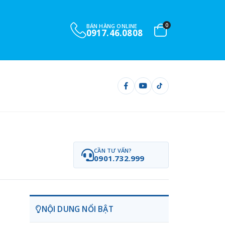
0
BÁN HÀNG ONLINE
0917.46.0808
CẦN TƯ VẤN?
0901.732.999
NỘI DUNG NỔI BẬT