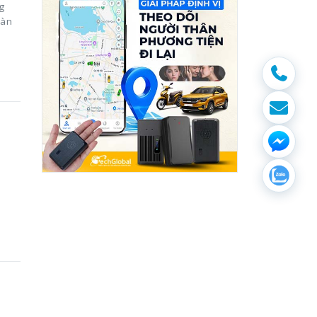
g
oàn