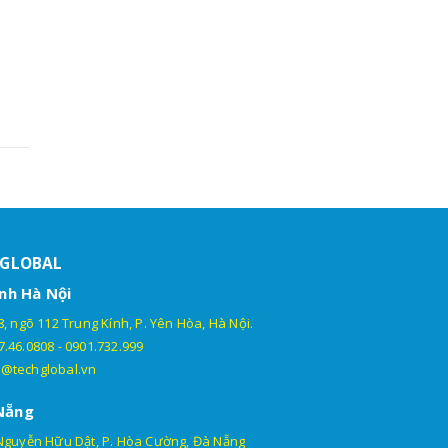
HGLOBAL
nh Hà Nội
, ngõ 112 Trung Kính, P. Yên Hòa, Hà Nội.
7.46.0808
-
0901.732.999
@techglobal.vn
Nẵng
Nguyễn Hữu Dật, P. Hòa Cường, Đà Nẵng