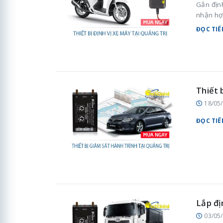
Gắn địn
nhận hợ
ĐỌC TIẾ
Thiết 
18/05
ĐỌC TIẾ
Lắp đị
03/05