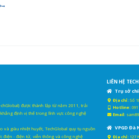
P
LIÊN HỆ TEC
Trụ sở chí
Địa chỉ:
Số 18
lobal) được thành lập từ năm 2011, trải
Hotline:
091
khẳng định vị thế trong lĩnh vực công nghệ
Email:
sam89
VPGD Đà 
o và giàu nhiệt huyết, TechGlobal quy tụ nguồn
c điện - điện tử, viễn thông và công nghệ
Địa chỉ:
127 