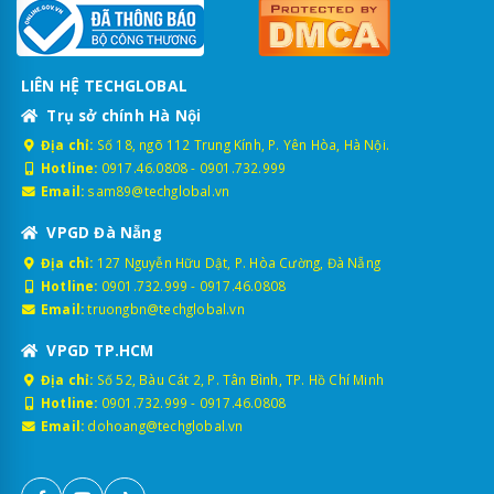
LIÊN HỆ TECHGLOBAL
Trụ sở chính Hà Nội
Địa chỉ:
Số 18, ngõ 112 Trung Kính, P. Yên Hòa, Hà Nội.
Hotline:
0917.46.0808
-
0901.732.999
Email:
sam89@techglobal.vn
VPGD Đà Nẵng
Địa chỉ:
127 Nguyễn Hữu Dật, P. Hòa Cường, Đà Nẵng
Hotline:
0901.732.999
-
0917.46.0808
Email:
truongbn@techglobal.vn
VPGD TP.HCM
Địa chỉ:
Số 52, Bàu Cát 2, P. Tân Bình, TP. Hồ Chí Minh
Hotline:
0901.732.999
-
0917.46.0808
Email:
dohoang@techglobal.vn