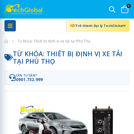
0
Trở thành đại lý TechGlobal
Trang chủ
Từ khóa: Thiết bị định vị xe tải tại Phú Thọ
TỪ KHÓA: THIẾT BỊ ĐỊNH VỊ XE TẢI
TẠI PHÚ THỌ
CẦN TƯ VẤN?
0901.732.999