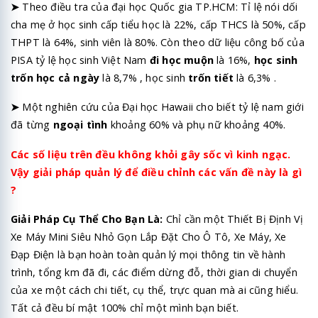
➤
Theo điều tra của đại học Quốc gia TP.HCM: Tỉ lệ nói dối
cha mẹ ở học sinh cấp tiểu học là 22%, cấp THCS là 50%, cấp
THPT là 64%, sinh viên là 80%. Còn theo dữ liệu công bố của
PISA tỷ lệ học sinh Việt Nam
đi học muộn
là 16%,
học sinh
trốn học cả ngày
là 8,7% , học sinh
trốn tiết
là 6,3% .
➤
Một nghiên cứu của Đại học Hawaii cho biết tỷ lệ nam giới
đã từng
ngoại tình
khoảng 60% và phụ nữ khoảng 40%.
Các số liệu trên đều không khỏi gây sốc vì kinh ngạc.
Vậy giải pháp quản lý để điều chỉnh các vấn đề này là gì
?
Giải Pháp Cụ Thể Cho Bạn Là:
Chỉ cần một Thiết Bị Định Vị
Xe Máy Mini Siêu Nhỏ Gọn Lắp Đặt Cho Ô Tô, Xe Máy, Xe
Đạp Điện là bạn hoàn toàn quản lý mọi thông tin về hành
trình, tổng km đã đi, các điểm dừng đỗ, thời gian di chuyển
của xe một cách chi tiết, cụ thể, trực quan mà ai cũng hiểu.
Tất cả đều bí mật 100% chỉ một mình bạn biết.