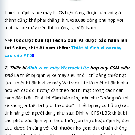
Thiết bị định vị xe máy PT08 hiện đang được bán với giá
thành cũng khá phải chăng là
1.490.000
đồng phù hợp với
mọi loại xe máy trên thị trường tại Việt Nam.
>>PT08 được bán tại TechGlobal và được bảo hành lên
tới 5 năm, chi tiết xem thêm:
Thiết bị đinh vị xe máy
cao cấp PT0
8
2. Thiết bị
định vị xe máy Wetrack Lite
hợp quy GSM siêu
nhỏ
Là thiết bị định vị xe máy siêu nhỏ - chỉ bằng chiếc bật
lửa - thiết bị định vị xe máy Wetrack Lite là thiết bị định phù
hợp với các đối tượng cần theo dõi bí mật trong các hoàn
cảnh đặc biệt. Thiết bị đảm bảo rằng nếu như “không nói thì
sẽ không ai biết là họ bị theo dõi”. Thiết bị này có hỗ trợ các
tính năng tới người dùng như sau: Định vị GPS+LBS: thiết bị
cho phép xác định vị trí theo thời gian thực hoặc định kì; đèn
LED được ẩn cùng với kích thước nhỏ gọn; đạt chuẩn chống