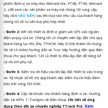
phẩm định vị xe máy như Wetrack lite, PT08, PT06, Wetrack
2…(để xem các sản phẩm xe máy mà chúng tôi cung cấp,
hãy click
VÀO ĐÂY
) sau khi dựa vào nhu cầu của khách hàng
chúng tôi sẽ tư vấn loại phù hơp nhất.
✅
Bước 2:
Kết nối thiết bị định vị giám sát GPS vào nguồn
điện acquy của xe. Chúng tôi có chuyên viên lắp đặt cho quý
khách hàng tại HN, ĐN, TPHCM. Nếu ở tỉnh thành thì chúng
tôi sẽ có Video hướng dẫn và Trực tiếp hướng dẫn qua điện
thoại cho quý khách. Tất cả thiết bị đều lắp đặt dễ dàng kể
cả chị em phụ nữ.
✅
Bước 3:
Kiểm tra tín hiệu sau khi lắp đặt thiết bị vào trong
xe. Kỹ thuật sẽ hỗ trợ quý khách việc kiểm tra tín hiệu đảm
bảo bắt sóng tốt nhất.
✅
Bước 4:
Cấp tài khoản cho khách hàng định vị xe. Hướng
dẫn tải APPs T-Trackpro về điện thoại.
Chi tiết về ứng
Xem
dụng theo dõi xe chuyên nghiệp TTrack Pro: