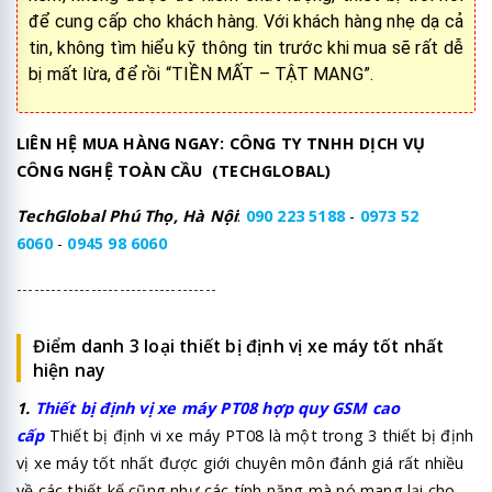
để cung cấp cho khách hàng. Với khách hàng nhẹ dạ cả
tin, không tìm hiểu kỹ thông tin trước khi mua sẽ rất dễ
bị mất lừa, để rồi “TIỀN MẤT – TẬT MANG”.
LIÊN HỆ MUA HÀNG NGAY: CÔNG TY TNHH DỊCH VỤ
CÔNG NGHỆ TOÀN CẦU (TECHGLOBAL)
TechGlobal Phú Thọ, Hà Nội
:
090 223 5188
-
0973 52
6060
-
0945 98 6060
-----------------------------------
Điểm danh 3 loại thiết bị định vị xe máy tốt nhất
hiện nay
1.
Thiết bị
định vị xe máy PT08
hợp quy GSM cao
cấp
Thiết bị định vi xe máy PT08 là một trong 3 thiết bị định
vị xe máy tốt nhất được giới chuyên môn đánh giá rất nhiều
về các thiết kế cũng như các tính năng mà nó mang lại cho