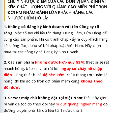
CHÚ Ý NHƯỢC ĐIỂM CỦA CÁC ĐƠN VỊ BÁN ĐỊNH VỊ
KÉM CHẤT LƯỢNG VỚI QUẢNG CÁO MIỄN PHÍ TRỌN
ĐỜI PM NHẰM ĐÁNH LỪA KHÁCH HÀNG, CÁC
NHƯỢC ĐIỂM ĐÓ LÀ:
1. Không có đăng ký kinh doanh với tên Công ty rõ
ràng
: Một số nơi chỉ lấy tên dạng Trung Tâm, Cửa Hàng để
cung cấp sản phẩm, khi có tranh chấp xẩy ra quý khách hàng
sẽ không được bảo vệ bởi pháp luật Việt Nam. Hãy chọn
mua tại các công ty có Đăng ký Kinh Doanh.
2. Các sản phẩm
không được Hợp quy GSM
: thiết bị sẽ rất
nhanh hỏng, báo sai vị trí rất lớn,
nguy cơ cháy nổ chập
điện
. Dùng thiết bị có
độ bền kém
, chỉ 6 tháng tới 1 năm là
hỏng, thì khi đó có trọn đời phần mềm cũng
không theo
dõi được
.
3. Server máy chủ không đặt tại Việt Nam
: Điều này gây
ra vấn đề tốc độ theo dõi hay
bị đứt quãng, nghẽn mạng
do
đường truyền phải tải dữ liệu từ 1 nước thứ 3.