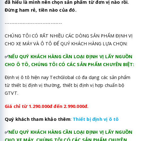
đã hiểu là mình nên chọn sản phẩm từ đơn vị nào rồi.
Đừng ham rẻ, tiền nào của đó.
-----------------------------------
CHÚNG TÔI CÓ RẤT NHIỀU CÁC DÒNG SẢN PHẨM ĐỊNH VỊ
CHO XE MÁY VÀ Ô TÔ ĐỂ QUÝ KHÁCH HÀNG LỰA CHỌN:
✅
NẾU QUÝ KHÁCH HÀNG CẦN LOẠI ĐỊNH VỊ LẤY NGUỒN
CHO Ô TÔ, CHÚNG TÔI CÓ CÁC SẢN PHẨM CHUYÊN BIỆT:
Định vị ô tô hiện nay TechGlobal có đa dạng các sản phẩm
từ thiết bị định vị thường, thiết bị định vị hợp chuẩn bộ
GTVT.
Giá chỉ từ 1.290.000đ đến 2.990.000đ.
Quý khách tham khảo thêm
:
Thiết bị định vị ô tô
✅
NẾU QUÝ KHÁCH HÀNG CẦN LOẠI ĐỊNH VỊ LẤY NGUỒN
CHO XE MÁY, CHÚNG TÔI CÓ CÁC SẢN PHẨM CHUYÊN