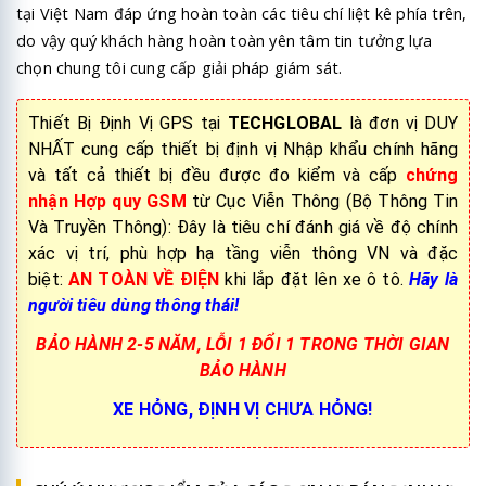
tại Việt Nam đáp ứng hoàn toàn các tiêu chí liệt kê phía trên,
do vậy quý khách hàng hoàn toàn yên tâm tin tưởng lựa
chọn chung tôi cung cấp giải pháp giám sát.
Thiết Bị Định Vị GPS tại
TECHGLOBAL
là đơn vị DUY
NHẤT cung cấp thiết bị định vị Nhập khẩu chính hãng
và tất cả thiết bị đều được đo kiểm và cấp
chứng
nhận Hợp quy GSM
từ Cục Viễn Thông (Bộ Thông Tin
Và Truyền Thông): Đây là tiêu chí đánh giá về độ chính
xác vị trí, phù hợp hạ tầng viễn thông VN và đặc
biệt:
AN TOÀN VỀ ĐIỆN
khi lắp đặt lên xe ô tô.
Hãy là
người tiêu dùng thông thái!
BẢO HÀNH 2-5 NĂM, LỖI 1 ĐỔI 1 TRONG THỜI GIAN
BẢO HÀNH
XE HỎNG, ĐỊNH VỊ CHƯA HỎNG!