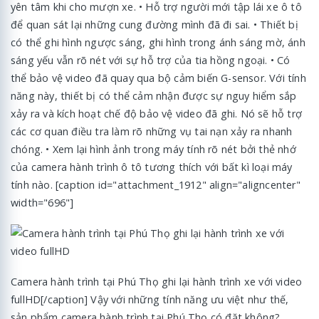
yên tâm khi cho mượn xe. • Hỗ trợ người mới tập lái xe ô tô
để quan sát lại những cung đường mình đã đi sai. • Thiết bị
có thể ghi hình ngược sáng, ghi hình trong ánh sáng mờ, ánh
sáng yếu vẫn rõ nét với sự hỗ trợ của tia hồng ngoại. • Có
thể bảo vệ video đã quay qua bộ cảm biến G-sensor. Với tính
năng này, thiết bị có thể cảm nhận được sự nguy hiểm sắp
xảy ra và kích hoạt chế độ bảo vệ video đã ghi. Nó sẽ hỗ trợ
các cơ quan điều tra làm rõ những vụ tai nạn xảy ra nhanh
chóng. • Xem lại hình ảnh trong máy tính rõ nét bởi thẻ nhớ
của camera hành trình ô tô tương thích với bất kì loại máy
tính nào. [caption id="attachment_1912" align="aligncenter"
width="696"]
Camera hành trình tại Phú Thọ ghi lại hành trình xe với video
fullHD[/caption] Vậy với những tính năng ưu việt như thế,
sản phẩm camera hành trình tại Phú Thọ có đặt không?