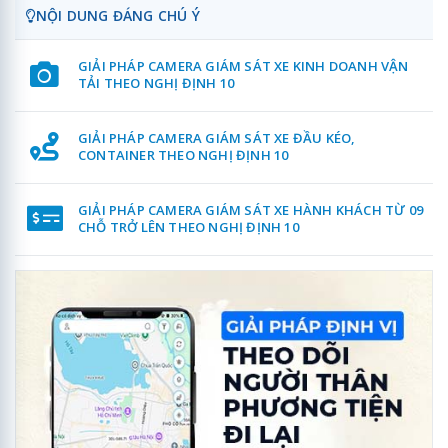
NỘI DUNG ĐÁNG CHÚ Ý
GIẢI PHÁP CAMERA GIÁM SÁT XE KINH DOANH VẬN
TẢI THEO NGHỊ ĐỊNH 10
GIẢI PHÁP CAMERA GIÁM SÁT XE ĐẦU KÉO,
CONTAINER THEO NGHỊ ĐỊNH 10
GIẢI PHÁP CAMERA GIÁM SÁT XE HÀNH KHÁCH TỪ 09
CHỖ TRỞ LÊN THEO NGHỊ ĐỊNH 10