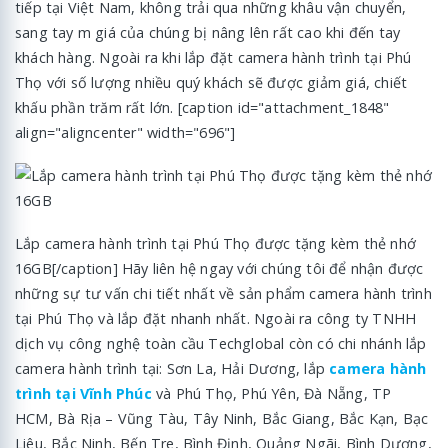
tiếp tại Việt Nam, không trải qua những khâu vận chuyển,
sang tay m giá của chúng bị nâng lên rất cao khi đến tay
khách hàng. Ngoài ra khi lắp đặt camera hành trình tại Phú
Thọ với số lượng nhiều quý khách sẽ được giảm giá, chiết
khấu phần trăm rất lớn. [caption id="attachment_1848"
align="aligncenter" width="696"]
Lắp camera hành trình tại Phú Thọ được tặng kèm thẻ nhớ
16GB[/caption] Hãy liên hệ ngay với chúng tôi để nhận được
những sự tư vấn chi tiết nhất về sản phẩm camera hành trình
tại Phú Thọ và lắp đặt nhanh nhất. Ngoài ra công ty TNHH
dịch vụ công nghệ toàn cầu Techglobal còn có chi nhánh lắp
camera hành trình tại: Sơn La, Hải Dương, lắp
camera hành
trình tại Vĩnh Phúc
và Phú Thọ, Phú Yên, Đà Nẵng, TP
HCM, Bà Rịa – Vũng Tàu, Tây Ninh, Bắc Giang, Bắc Kạn, Bạc
Liêu, Bắc Ninh, Bến Tre, Bình Định, Quảng Ngãi, Bình Dương,