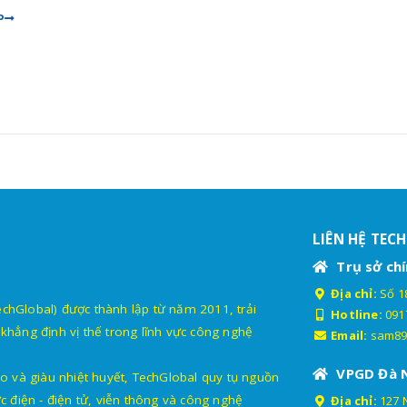
P
LIÊN HỆ TEC
Trụ sở chí
Địa chỉ:
Số 18
lobal) được thành lập từ năm 2011, trải
Hotline:
091
khẳng định vị thế trong lĩnh vực công nghệ
Email:
sam89
VPGD Đà 
o và giàu nhiệt huyết, TechGlobal quy tụ nguồn
c điện - điện tử, viễn thông và công nghệ
Địa chỉ:
127 