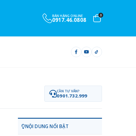
0
BÁN HÀNG ONLINE
0917.46.0808
CẦN TƯ VẤN?
0901.732.999
NỘI DUNG NỔI BẬT