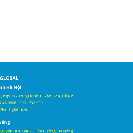
HGLOBAL
nh Hà Nội
, ngõ 112 Trung Kính, P. Yên Hòa, Hà Nội.
7.46.0808
-
0901.732.999
@techglobal.vn
Nẵng
Nguyễn Hữu Dật, P. Hòa Cường, Đà Nẵng