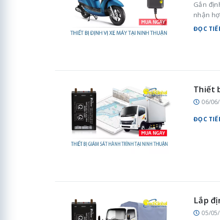
Gắn địn
nhận hợ
ĐỌC TIẾ
Thiết 
06/06
ĐỌC TIẾ
Lắp đị
05/05