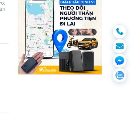
ứng
oàn