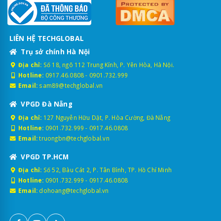
LIÊN HỆ TECHGLOBAL
Trụ sở chính Hà Nội
Địa chỉ:
Số 18, ngõ 112 Trung Kính, P. Yên Hòa, Hà Nội.
Hotline:
0917.46.0808
-
0901.732.999
Email:
sam89@techglobal.vn
VPGD Đà Nẵng
Địa chỉ:
127 Nguyễn Hữu Dật, P. Hòa Cường, Đà Nẵng
Hotline:
0901.732.999
-
0917.46.0808
Email:
truongbn@techglobal.vn
VPGD TP.HCM
Địa chỉ:
Số 52, Bàu Cát 2, P. Tân Bình, TP. Hồ Chí Minh
Hotline:
0901.732.999
-
0917.46.0808
Email:
dohoang@techglobal.vn