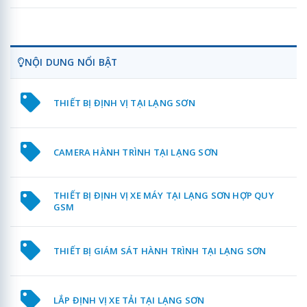
NỘI DUNG NỔI BẬT
THIẾT BỊ ĐỊNH VỊ TẠI LẠNG SƠN
CAMERA HÀNH TRÌNH TẠI LẠNG SƠN
THIẾT BỊ ĐỊNH VỊ XE MÁY TẠI LẠNG SƠN HỢP QUY
GSM
THIẾT BỊ GIÁM SÁT HÀNH TRÌNH TẠI LẠNG SƠN
LẮP ĐỊNH VỊ XE TẢI TẠI LẠNG SƠN