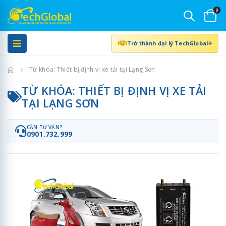
0
Trở thành đại lý TechGlobal
Trang chủ
Từ khóa: Thiết bị định vị xe tải tại Lạng Sơn
TỪ KHÓA: THIẾT BỊ ĐỊNH VỊ XE TẢI
TẠI LẠNG SƠN
CẦN TƯ VẤN?
0901.732.999