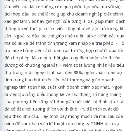
làm việc của lái xe không còn quá phức tạp nữa mà với việc
tích hợp đầu lọc thẻ lái xe giúp chủ doanh nghiệp biết chính
xác giờ làm việc hay giờ nghỉ của từng lái xe, giúp minh bạch
thông tin về thời gian làm việc cũng như về việc trả lương khi
cần. Ngoài ra đầu lọc thẻ giúp nhận diện lái xe chính xác qua
mã số lái xe để tránh tình trạng xâm nhập xe trái phép. • Hỗ
trợ lái xe bằng việc cảnh báo các trường hợp như đi quá tốc
độ cho phép, lái xe quá thời gian quy định hoặc sắp đi vào
đường có chướng ngại vật. • Kiểm soát lượng nhiên liệu tiêu
thụ trong một ngày chính xác đến 98%, ngăn chặn toàn bộ
tình trạng hao hụt nhiên liệu bất thường và giúp doanh
nghiệp tính toán hiệu suất kinh doanh chính xác nhất. Ngoài
ra việc lập bảng biểu thống kê về các thông số hàng tháng
của phương tiện cũng rất đơn giản bởi thiết bị định vị xe tải
đã có đầu nối tương thích với thiết bị PC để trích xuất dữ
liệu theo nhu cầu. Hãy trình bày mong muốn và nhu cầu của
mình để các nhân viên kĩ thuật của công ty TNHH dịch vụ
công nghệ toàn cầu Techglobal chúng tôi có thể tư vấn tốt