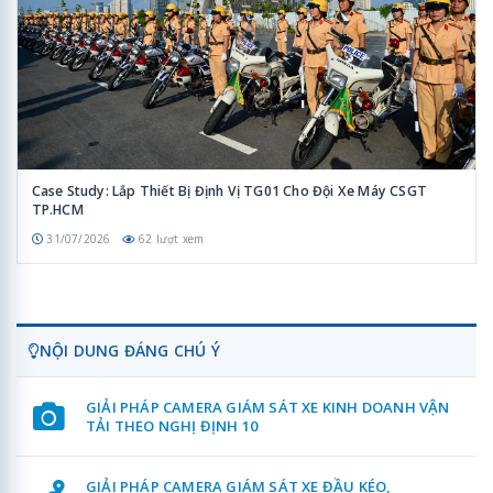
Case Study: Lắp Thiết Bị Định Vị TG01 Cho Đội Xe Máy CSGT
TP.HCM
31/07/2026
62 lượt xem
NỘI DUNG ĐÁNG CHÚ Ý
GIẢI PHÁP CAMERA GIÁM SÁT XE KINH DOANH VẬN
TẢI THEO NGHỊ ĐỊNH 10
GIẢI PHÁP CAMERA GIÁM SÁT XE ĐẦU KÉO,