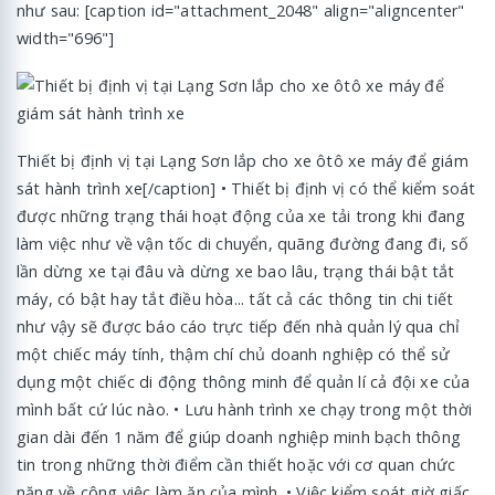
như sau: [caption id="attachment_2048" align="aligncenter"
width="696"]
Thiết bị định vị tại Lạng Sơn lắp cho xe ôtô xe máy để giám
sát hành trình xe[/caption] • Thiết bị định vị có thể kiểm soát
được những trạng thái hoạt động của xe tải trong khi đang
làm việc như về vận tốc di chuyển, quãng đường đang đi, số
lần dừng xe tại đâu và dừng xe bao lâu, trạng thái bật tắt
máy, có bật hay tắt điều hòa... tất cả các thông tin chi tiết
như vậy sẽ được báo cáo trực tiếp đến nhà quản lý qua chỉ
một chiếc máy tính, thậm chí chủ doanh nghiệp có thể sử
dụng một chiếc di động thông minh để quản lí cả đội xe của
mình bất cứ lúc nào. • Lưu hành trình xe chạy trong một thời
gian dài đến 1 năm để giúp doanh nghiệp minh bạch thông
tin trong những thời điểm cần thiết hoặc với cơ quan chức
năng về công việc làm ăn của mình. • Việc kiểm soát giờ giấc