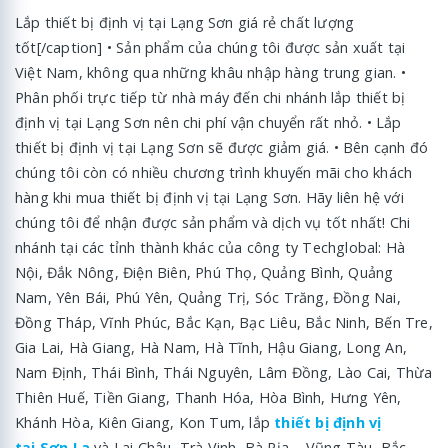
Lắp thiết bị định vị tại Lạng Sơn giá rẻ chất lượng
tốt[/caption] • Sản phẩm của chúng tôi được sản xuất tại
Việt Nam, không qua những khâu nhập hàng trung gian. •
Phân phối trực tiếp từ nhà máy đến chi nhánh lắp thiết bị
định vị tại Lạng Sơn nên chi phí vận chuyển rất nhỏ. • Lắp
thiết bị định vị tại Lạng Sơn sẽ được giảm giá. • Bên cạnh đó
chúng tôi còn có nhiều chương trình khuyến mãi cho khách
hàng khi mua thiết bị định vị tại Lạng Sơn. Hãy liên hệ với
chúng tôi để nhận được sản phẩm và dịch vụ tốt nhất! Chi
nhánh tại các tỉnh thành khác của công ty Techglobal: Hà
Nội, Đắk Nông, Điện Biên, Phú Thọ, Quảng Bình, Quảng
Nam, Yên Bái, Phú Yên, Quảng Trị, Sóc Trăng, Đồng Nai,
Đồng Tháp, Vĩnh Phúc, Bắc Kạn, Bạc Liêu, Bắc Ninh, Bến Tre,
Gia Lai, Hà Giang, Hà Nam, Hà Tĩnh, Hậu Giang, Long An,
Nam Định, Thái Bình, Thái Nguyên, Lâm Đồng, Lào Cai, Thừa
Thiên Huế, Tiền Giang, Thanh Hóa, Hòa Bình, Hưng Yên,
Khánh Hòa, Kiên Giang, Kon Tum, lắp
thiết bị định vị
tại Sơn La
và Lai Châu, Trà Vinh, Bà Rịa – Vũng Tàu, Bắc