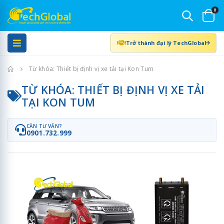
0
Trở thành đại lý TechGlobal
Trang chủ
Từ khóa: Thiết bị định vị xe tải tại Kon Tum
TỪ KHÓA: THIẾT BỊ ĐỊNH VỊ XE TẢI
TẠI KON TUM
CẦN TƯ VẤN?
0901.732.999