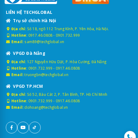
LIÊN HỆ TECHGLOBAL
Trụ sở chính Hà Nội
Địa chỉ:
Số 18, ngõ 112 Trung Kính, P. Yên Hòa, Hà Nội.
Hotline:
0917.46.0808
-
0901.732.999
Email:
sam89@techglobal.vn
VPGD Đà Nẵng
Địa chỉ:
127 Nguyễn Hữu Dật, P. Hòa Cường, Đà Nẵng
Hotline:
0901.732.999
-
0917.46.0808
Email:
truongbn@techglobal.vn
VPGD TP.HCM
Địa chỉ:
Số 52, Bàu Cát 2, P. Tân Bình, TP. Hồ Chí Minh
Hotline:
0901.732.999
-
0917.46.0808
Email:
dohoang@techglobal.vn