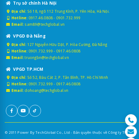
Trụ sở chính Hà Nội
Địa chỉ:
Số 18, ngõ 112 Trung Kính, P. Yên Hòa, Hà Nội.
Hotline:
0917.46.0808
-
0901.732.999
Email:
sam89@techglobal.vn
VPGD Đà Nẵng
Địa chỉ:
127 Nguyễn Hữu Dật, P. Hòa Cường, Đà Nẵng
Hotline:
0901.732.999
-
0917.46.0808
Email:
truongbn@techglobal.vn
VPGD TP.HCM
Địa chỉ:
Số 52, Bàu Cát 2, P. Tân Bình, TP. Hồ Chí Minh
Hotline:
0901.732.999
-
0917.46.0808
Email:
dohoang@techglobal.vn
© 2011 Power By TechGlobal Co., Ltd - Bản quyền thuộc về Công ty TNHH