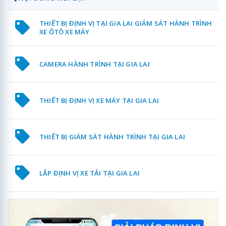
THIẾT BỊ ĐỊNH VỊ TẠI GIA LAI GIÁM SÁT HÀNH TRÌNH
XE ÔTÔ XE MÁY
CAMERA HÀNH TRÌNH TẠI GIA LAI
THIẾT BỊ ĐỊNH VỊ XE MÁY TẠI GIA LAI
THIẾT BỊ GIÁM SÁT HÀNH TRÌNH TẠI GIA LAI
LẮP ĐỊNH VỊ XE TẢI TẠI GIA LAI