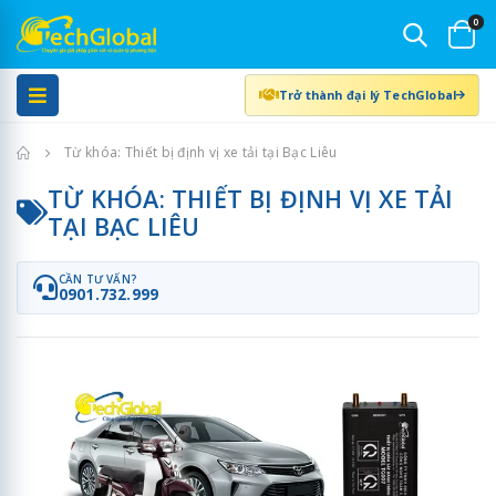
0
Trở thành đại lý TechGlobal
Trang chủ
Từ khóa: Thiết bị định vị xe tải tại Bạc Liêu
TỪ KHÓA: THIẾT BỊ ĐỊNH VỊ XE TẢI
TẠI BẠC LIÊU
CẦN TƯ VẤN?
0901.732.999