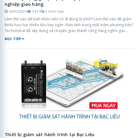
nghiệp giao hàng
06/03/2026
5.811
3 bình luận
Làm thế nào để biết nhân viên có đi đúng lộ trình? Làm thế nào để giảm
thiểu hao hụt nhiên liệu hay ngăn chặn tình trạng mất trộm phương tiện?
TechGlobal đã xây dựng và chuyển giao thành công hàng nghìn giải
pháp quản lý phương tiện thông minh, giúp doanh nghiệp cắt giảm tới
ĐỌC TIẾP
30% chi phí quản lý và tăng hiệu suất giao nhận lên gấp đôi.
Thiết bị giám sát hành trình tại Bạc Liêu