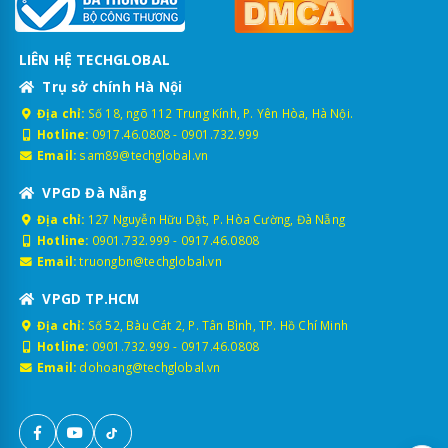
LIÊN HỆ TECHGLOBAL
Trụ sở chính Hà Nội
Địa chỉ:
Số 18, ngõ 112 Trung Kính, P. Yên Hòa, Hà Nội.
Hotline:
0917.46.0808
-
0901.732.999
Email:
sam89@techglobal.vn
VPGD Đà Nẵng
Địa chỉ:
127 Nguyễn Hữu Dật, P. Hòa Cường, Đà Nẵng
Hotline:
0901.732.999
-
0917.46.0808
Email:
truongbn@techglobal.vn
VPGD TP.HCM
Địa chỉ:
Số 52, Bàu Cát 2, P. Tân Bình, TP. Hồ Chí Minh
Hotline:
0901.732.999
-
0917.46.0808
Email:
dohoang@techglobal.vn