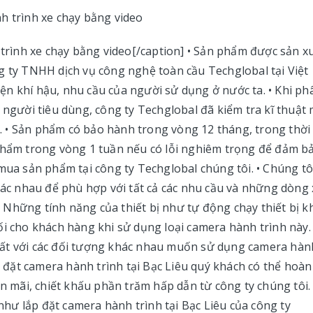
 trình xe chạy bằng video[/caption] • Sản phẩm được sản x
g ty TNHH dịch vụ công nghệ toàn cầu Techglobal tại Việt
n khí hậu, nhu cầu của người sử dụng ở nước ta. • Khi ph
 người tiêu dùng, công ty Techglobal đã kiểm tra kĩ thuật
ốt. • Sản phẩm có bảo hành trong vòng 12 tháng, trong thời
 phẩm trong vòng 1 tuần nếu có lỗi nghiêm trọng để đảm b
mua sản phẩm tại công ty Techglobal chúng tôi. • Chúng tô
khác nhau để phù hợp với tất cả các nhu cầu và những dòng 
Những tính năng của thiết bị như tự động chạy thiết bị k
ối cho khách hàng khi sử dụng loại camera hành trình này. 
hất với các đối tượng khác nhau muốn sử dụng camera hàn
ắp đặt camera hành trình tại Bạc Liêu quý khách có thể hoàn
mãi, chiết khấu phần trăm hấp dẫn từ công ty chúng tôi.
ư lắp đặt camera hành trình tại Bạc Liêu của công ty