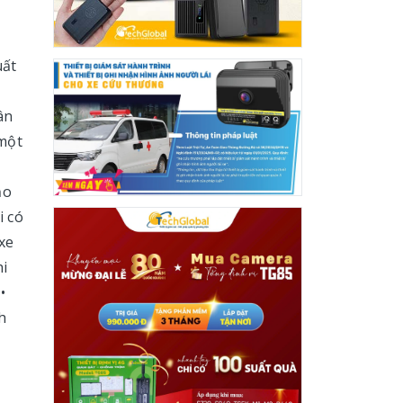
uất
ân
 một
ảo
i có
xe
hi
•
h