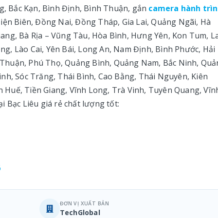
ng, Bắc Kạn, Bình Định, Bình Thuận, gắn
camera hành trì
iện Biên, Đồng Nai, Đồng Tháp, Gia Lai, Quảng Ngãi, Hà
ang, Bà Rịa – Vũng Tàu, Hòa Bình, Hưng Yên, Kon Tum, La
g, Lào Cai, Yên Bái, Long An, Nam Định, Bình Phước, Hải
 Thuận, Phú Thọ, Quảng Bình, Quảng Nam, Bắc Ninh, Quả
inh, Sóc Trăng, Thái Bình, Cao Bằng, Thái Nguyên, Kiên
 Huế, Tiền Giang, Vĩnh Long, Trà Vinh, Tuyên Quang, Vĩn
 Bạc Liêu giá rẻ chất lượng tốt:
6
ĐƠN VỊ XUẤT BẢN
TechGlobal