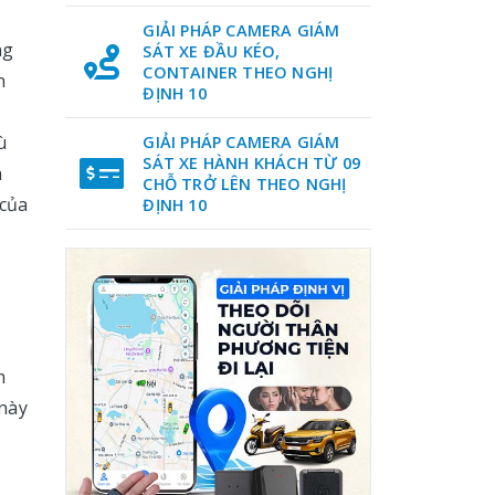
GIẢI PHÁP CAMERA GIÁM
ng
SÁT XE ĐẦU KÉO,
CONTAINER THEO NGHỊ
n
ĐỊNH 10
ù
GIẢI PHÁP CAMERA GIÁM
SÁT XE HÀNH KHÁCH TỪ 09
h
CHỖ TRỞ LÊN THEO NGHỊ
 của
ĐỊNH 10
m
 này