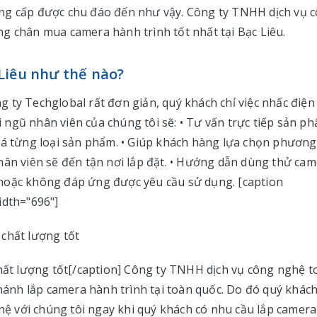
ung cấp được chu đáo đến như vậy. Công ty TNHH dịch vụ 
g chân mua camera hành trình tốt nhất tại Bạc Liêu.
Liêu như thế nào?
 ty Techglobal rất đơn giản, quý khách chỉ việc nhấc điện
ội ngũ nhân viên của chúng tôi sẽ: • Tư vấn trực tiếp sản p
iá từng loại sản phẩm. • Giúp khách hàng lựa chọn phương
hân viên sẽ đến tận nơi lắp đặt. • Hướng dẫn dùng thử ca
ỗi hoặc không đáp ứng được yêu cầu sử dụng. [caption
idth="696"]
chất lượng tốt[/caption] Công ty TNHH dịch vụ công nghệ t
nhánh lắp camera hành trình tại toàn quốc. Do đó quý khách
 hệ với chúng tôi ngay khi quý khách có nhu cầu lắp camera