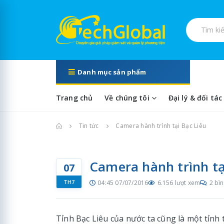
Tìm kiếm s
Danh mục sản phẩm
Trang chủ
Về chúng tôi
Đại lý & đối tác
Trang chủ
Tin tức
Camera hành trình tại Bạc Liêu
Camera hành trình tạ
07
TH7
04:45 07/07/2016
6.156 lượt xem
2 bìn
Tỉnh Bạc Liêu của nước ta cũng là một tỉn