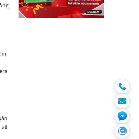
công
hẩm
mera
oàn
 sẽ