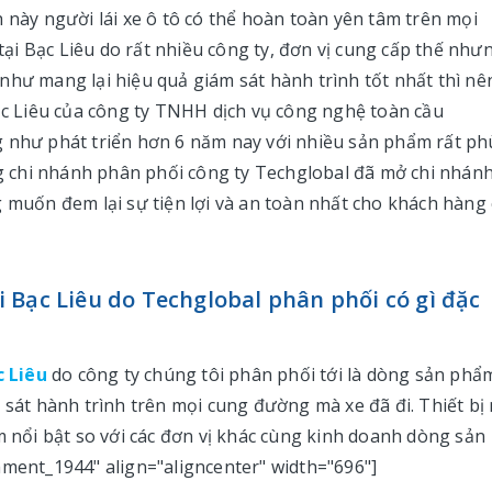
 này người lái xe ô tô có thể hoàn toàn yên tâm trên mọi
i Bạc Liêu do rất nhiều công ty, đơn vị cung cấp thế như
như mang lại hiệu quả giám sát hành trình tốt nhất thì nê
Bạc Liêu của công ty TNHH dịch vụ công nghệ toàn cầu
g như phát triển hơn 6 năm nay với nhiều sản phẩm rất ph
 chi nhánh phân phối công ty Techglobal đã mở chi nhán
g muốn đem lại sự tiện lợi và an toàn nhất cho khách hàng
 Bạc Liêu do Techglobal phân phối có gì đặc
c Liêu
do công ty chúng tôi phân phối tới là dòng sản phẩ
 sát hành trình trên mọi cung đường mà xe đã đi. Thiết bị
m nổi bật so với các đơn vị khác cùng kinh doanh dòng sản
hment_1944" align="aligncenter" width="696"]