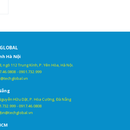
HGLOBAL
nh Hà Nội
, ngõ 112 Trung Kính, P. Yên Hòa, Hà Nội.
7.46.0808
-
0901.732.999
@techglobal.vn
Nẵng
Nguyễn Hữu Dật, P. Hòa Cường, Đà Nẵng
1.732.999
-
0917.46.0808
gbn@techglobal.vn
HCM