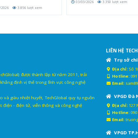
03/03/2026
3.350 lượt xem
/2026
3.856 lượt xem
LIÊN HỆ TEC
Trụ sở chí
Địa chỉ:
Số 18
lobal) được thành lập từ năm 2011, trải
Hotline:
091
khẳng định vị thế trong lĩnh vực công nghệ
Email:
sam89
VPGD Đà 
o và giàu nhiệt huyết, TechGlobal quy tụ nguồn
c điện - điện tử, viễn thông và công nghệ
Địa chỉ:
127 
Hotline:
090
Email:
truon
VPGD TP.