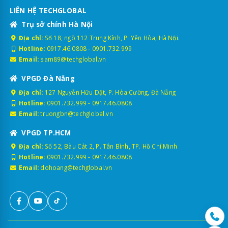
LIÊN HỆ TECHGLOBAL
Trụ sở chính Hà Nội
Địa chỉ:
Số 18, ngõ 112 Trung Kính, P. Yên Hòa, Hà Nội.
Hotline:
0917.46.0808
-
0901.732.999
Email:
sam89@techglobal.vn
VPGD Đà Nẵng
Địa chỉ:
127 Nguyễn Hữu Dật, P. Hòa Cường, Đà Nẵng
Hotline:
0901.732.999
-
0917.46.0808
Email:
truongbn@techglobal.vn
VPGD TP.HCM
Địa chỉ:
Số 52, Bàu Cát 2, P. Tân Bình, TP. Hồ Chí Minh
Hotline:
0901.732.999
-
0917.46.0808
Email:
dohoang@techglobal.vn