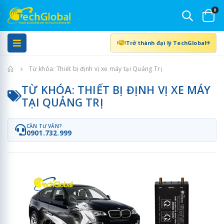
0
Trở thành đại lý TechGlobal
Trang chủ
Từ khóa: Thiết bị định vị xe máy tại Quảng Trị
TỪ KHÓA: THIẾT BỊ ĐỊNH VỊ XE MÁY
TẠI QUẢNG TRỊ
CẦN TƯ VẤN?
0901.732.999