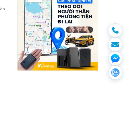
g
oàn