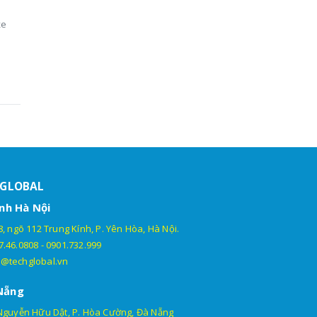
xe
HGLOBAL
nh Hà Nội
, ngõ 112 Trung Kính, P. Yên Hòa, Hà Nội.
7.46.0808
-
0901.732.999
@techglobal.vn
Nẵng
Nguyễn Hữu Dật, P. Hòa Cường, Đà Nẵng