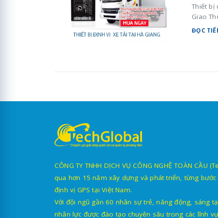
Thiết bị
Giao Th
ĐỌC TIẾ
CÔNG TY TNHH DỊCH VỤ CÔNG NGHỆ TOÀN CẦU (TechG
qua hơn 15 năm xây dựng và phát triển, từng bước 
định vị GPS tại Việt Nam.
Với đội ngũ gần 60 nhân sự trẻ, năng động, sáng tạ
nhân lực được đào tạo chuyên sâu trong các lĩnh vự