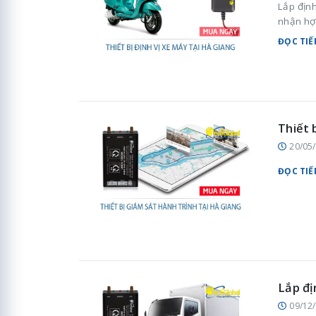
Lắp định
nhận hợ
ĐỌC TIẾ
Thiết 
20/05
ĐỌC TIẾ
Lắp đị
09/12