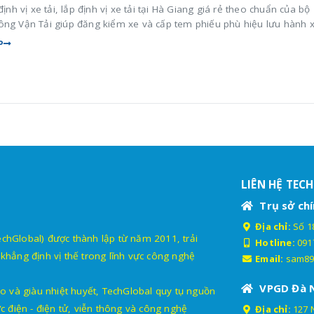
 định vị xe tải, lắp định vị xe tải tại Hà Giang giá rẻ theo chuẩn của bộ
ông Vận Tải giúp đăng kiểm xe và cấp tem phiếu phù hiệu lưu hành 
P
LIÊN HỆ TEC
Trụ sở chí
Địa chỉ:
Số 18
lobal) được thành lập từ năm 2011, trải
Hotline:
091
khẳng định vị thế trong lĩnh vực công nghệ
Email:
sam89
VPGD Đà 
o và giàu nhiệt huyết, TechGlobal quy tụ nguồn
c điện - điện tử, viễn thông và công nghệ
Địa chỉ:
127 