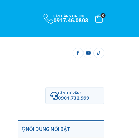
0
BÁN HÀNG ONLINE
0917.46.0808
CẦN TƯ VẤN?
0901.732.999
NỘI DUNG NỔI BẬT