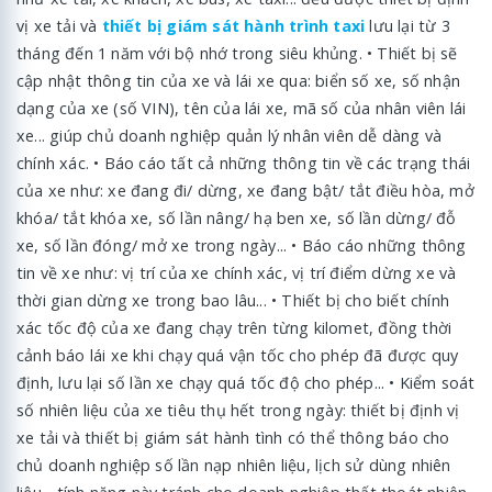
vị xe tải và
thiết bị giám sát hành trình taxi
lưu lại từ 3
tháng đến 1 năm với bộ nhớ trong siêu khủng. • Thiết bị sẽ
cập nhật thông tin của xe và lái xe qua: biển số xe, số nhận
dạng của xe (số VIN), tên của lái xe, mã số của nhân viên lái
xe... giúp chủ doanh nghiệp quản lý nhân viên dễ dàng và
chính xác. • Báo cáo tất cả những thông tin về các trạng thái
của xe như: xe đang đi/ dừng, xe đang bật/ tắt điều hòa, mở
khóa/ tắt khóa xe, số lần nâng/ hạ ben xe, số lần dừng/ đỗ
xe, số lần đóng/ mở xe trong ngày... • Báo cáo những thông
tin về xe như: vị trí của xe chính xác, vị trí điểm dừng xe và
thời gian dừng xe trong bao lâu... • Thiết bị cho biết chính
xác tốc độ của xe đang chạy trên từng kilomet, đồng thời
cảnh báo lái xe khi chạy quá vận tốc cho phép đã được quy
định, lưu lại số lần xe chạy quá tốc độ cho phép... • Kiểm soát
số nhiên liệu của xe tiêu thụ hết trong ngày: thiết bị định vị
xe tải và thiết bị giám sát hành tình có thể thông báo cho
chủ doanh nghiệp số lần nạp nhiên liệu, lịch sử dùng nhiên