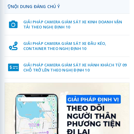
NỘI DUNG ĐÁNG CHÚ Ý
GIẢI PHÁP CAMERA GIÁM SÁT XE KINH DOANH VẬN
TẢI THEO NGHỊ ĐỊNH 10
GIẢI PHÁP CAMERA GIÁM SÁT XE ĐẦU KÉO,
CONTAINER THEO NGHỊ ĐỊNH 10
GIẢI PHÁP CAMERA GIÁM SÁT XE HÀNH KHÁCH TỪ 09
CHỖ TRỞ LÊN THEO NGHỊ ĐỊNH 10