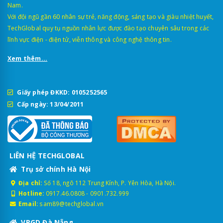
Nam.
Với đội ngũ gần 60 nhân sự trẻ, năng động, sáng tạo và giàu nhiệt huyết,
TechGlobal quy tụ nguồn nhân lực được đào tạo chuyên sâu trong các
lĩnh vực điện - điện tử, viễn thông và công nghệ thông tin.
Xem thêm...
Giấy phép ĐKKD: 0105252565
Cấp ngày: 13/04/2011
LIÊN HỆ TECHGLOBAL
Trụ sở chính Hà Nội
Địa chỉ:
Số 18, ngõ 112 Trung Kính, P. Yên Hòa, Hà Nội.
Hotline:
0917.46.0808
-
0901.732.999
Email:
sam89@techglobal.vn
VPGD Đà Nẵng