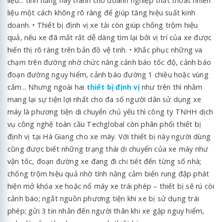
liệu... tính năng này tránh cho doanh nghiệp thất thoát nhiên
liệu một cách không rõ ràng để giúp tăng hiệu suất kinh
doanh. • Thiết bị định vị xe tải còn giúp chống trộm hiệu
quả, nếu xe đã mất rất dễ dàng tìm lại bởi vị trí của xe được
hiển thị rõ ràng trên bản đồ vệ tinh. • Khắc phục những va
chạm trên đường nhờ chức năng cảnh báo tốc độ, cảnh báo
đoạn đường nguy hiểm, cảnh báo đường 1 chiều hoặc vùng
cấm... Nhưng ngoài hai
thiết bị định vị
như trên thì nhằm
mang lại sự tiện lợi nhất cho đa số người dân sử dụng xe
máy là phương tiện di chuyển chủ yếu thì công ty TNHH dịch
vụ công nghệ toàn cầu Techglobal còn phân phối thiết bị
định vị tại Hà Giang cho xe máy. Với thiết bị này người dùng
cũng được biết những trạng thái di chuyển của xe máy như
vận tốc, đoạn đường xe đang đi chi tiết đến từng số nhà;
chống trộm hiệu quả nhờ tính năng cảm biến rung đập phát
hiện mở khóa xe hoặc nổ máy xe trái phép – thiết bị sẽ rú còi
cảnh báo; ngắt nguồn phương tiện khi xe bị sử dụng trái
phép; gửi 3 tin nhắn đến người thân khi xe gặp nguy hiểm,