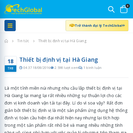
0
Trở thành đại lý TechGlobal
Trang chủ
Tin tức
Thiết bị định vị tại Hà Giang
Thiết bị định vị tại Hà Giang
18
04:37 18/08/2016
2.598 lượt xem
1 bình luận
TH8
Là một tỉnh miền núi nhưng nhu cầu lắp thiết bị định vị tại
Hà Giang lại mang lại rất nhiều những sự thuận lợi cho các
đơn vị kinh doanh vận tải tại đây. Lí do vì soa vậy? Rất đơn
giản bởi thiết bị định vị là một sản phẩm ứng dụng hệ thống
định vị toàn cầu hiện đại nhất hiện nay nhưng lại tích hợp
trong một sản phẩm rất nhỏ bé và mang nhiều những tính
năng vô cùng phù hợp với việc quản lý phương tiện tham gia