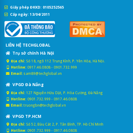
Giấy phép ĐKKD: 0105252565
Cấp ngày: 13/04/2011
LIÊN HỆ TECHGLOBAL
Trụ sở chính Hà Nội
Địa chỉ:
Số 18, ngõ 112 Trung Kính, P. Yên Hòa, Hà Nội.
Hotline:
0917.46.0808
-
0901.732.999
Email:
sam89@techglobal.vn
VPGD Đà Nẵng
Địa chỉ:
127 Nguyễn Hữu Dật, P. Hòa Cường, Đà Nẵng
Hotline:
0901.732.999
-
0917.46.0808
Email:
truongbn@techglobal.vn
VPGD TP.HCM
Địa chỉ:
Số 52, Bàu Cát 2, P. Tân Bình, TP. Hồ Chí Minh
Hotline:
0901.732.999
-
0917.46.0808