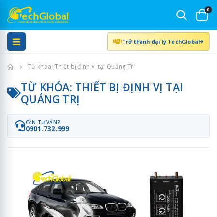
0
Trở thành đại lý TechGlobal
Trang chủ
Từ khóa: Thiết bị định vị tại Quảng Trị
TỪ KHÓA: THIẾT BỊ ĐỊNH VỊ TẠI
QUẢNG TRỊ
CẦN TƯ VẤN?
0901.732.999