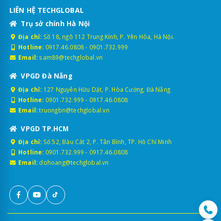
LIÊN HỆ TECHGLOBAL
Trụ sở chính Hà Nội
Địa chỉ:
Số 18, ngõ 112 Trung Kính, P. Yên Hòa, Hà Nội.
Hotline:
0917.46.0808
-
0901.732.999
Email:
sam89@techglobal.vn
VPGD Đà Nẵng
Địa chỉ:
127 Nguyễn Hữu Dật, P. Hòa Cường, Đà Nẵng
Hotline:
0901.732.999
-
0917.46.0808
Email:
truongbn@techglobal.vn
VPGD TP.HCM
Địa chỉ:
Số 52, Bàu Cát 2, P. Tân Bình, TP. Hồ Chí Minh
Hotline:
0901.732.999
-
0917.46.0808
Email:
dohoang@techglobal.vn