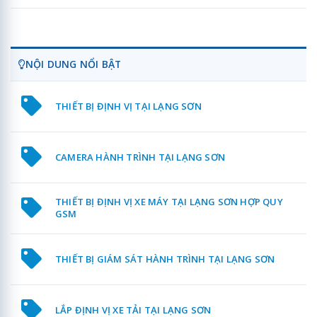
NỘI DUNG NỔI BẬT
THIẾT BỊ ĐỊNH VỊ TẠI LẠNG SƠN
CAMERA HÀNH TRÌNH TẠI LẠNG SƠN
THIẾT BỊ ĐỊNH VỊ XE MÁY TẠI LẠNG SƠN HỢP QUY
GSM
THIẾT BỊ GIÁM SÁT HÀNH TRÌNH TẠI LẠNG SƠN
LẮP ĐỊNH VỊ XE TẢI TẠI LẠNG SƠN