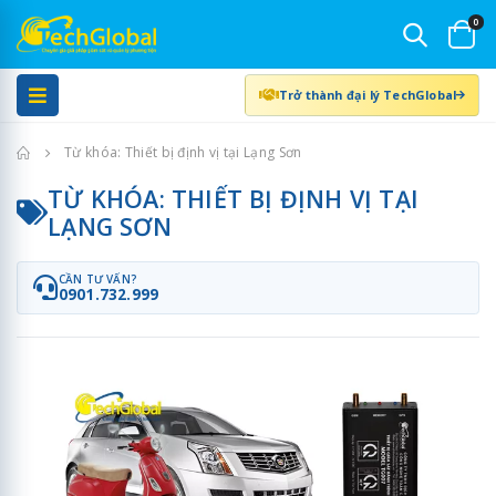
0
Trở thành đại lý TechGlobal
Trang chủ
Từ khóa: Thiết bị định vị tại Lạng Sơn
TỪ KHÓA: THIẾT BỊ ĐỊNH VỊ TẠI
LẠNG SƠN
CẦN TƯ VẤN?
0901.732.999