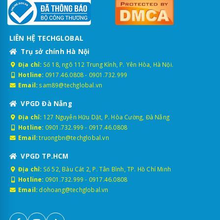
LIÊN HỆ TECHGLOBAL
Trụ sở chính Hà Nội
Địa chỉ:
Số 18, ngõ 112 Trung Kính, P. Yên Hòa, Hà Nội.
Hotline:
0917.46.0808
-
0901.732.999
Email:
sam89@techglobal.vn
VPGD Đà Nẵng
Địa chỉ:
127 Nguyễn Hữu Dật, P. Hòa Cường, Đà Nẵng
Hotline:
0901.732.999
-
0917.46.0808
Email:
truongbn@techglobal.vn
VPGD TP.HCM
Địa chỉ:
Số 52, Bàu Cát 2, P. Tân Bình, TP. Hồ Chí Minh
Hotline:
0901.732.999
-
0917.46.0808
Email:
dohoang@techglobal.vn