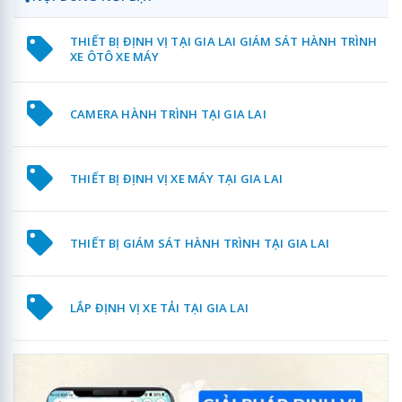
THIẾT BỊ ĐỊNH VỊ TẠI GIA LAI GIÁM SÁT HÀNH TRÌNH
XE ÔTÔ XE MÁY
CAMERA HÀNH TRÌNH TẠI GIA LAI
THIẾT BỊ ĐỊNH VỊ XE MÁY TẠI GIA LAI
THIẾT BỊ GIÁM SÁT HÀNH TRÌNH TẠI GIA LAI
LẮP ĐỊNH VỊ XE TẢI TẠI GIA LAI