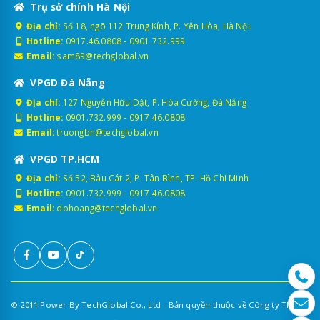
Trụ sở chính Hà Nội
Địa chỉ:
Số 18, ngõ 112 Trung Kính, P. Yên Hòa, Hà Nội.
Hotline:
0917.46.0808
-
0901.732.999
Email:
sam89@techglobal.vn
VPGD Đà Nẵng
Địa chỉ:
127 Nguyễn Hữu Dật, P. Hòa Cường, Đà Nẵng
Hotline:
0901.732.999
-
0917.46.0808
Email:
truongbn@techglobal.vn
VPGD TP.HCM
Địa chỉ:
Số 52, Bàu Cát 2, P. Tân Bình, TP. Hồ Chí Minh
Hotline:
0901.732.999
-
0917.46.0808
Email:
dohoang@techglobal.vn
© 2011 Power By TechGlobal Co., Ltd - Bản quyền thuộc về Công ty TNHH