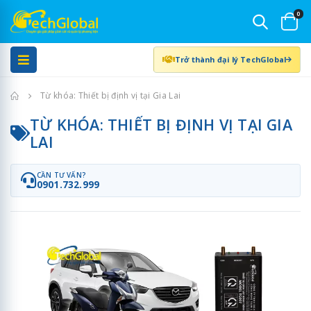
0
Trở thành đại lý TechGlobal
Trang chủ
Từ khóa: Thiết bị định vị tại Gia Lai
TỪ KHÓA: THIẾT BỊ ĐỊNH VỊ TẠI GIA
LAI
CẦN TƯ VẤN?
0901.732.999