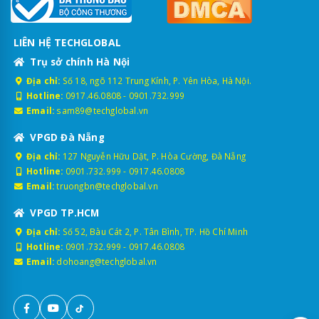
LIÊN HỆ TECHGLOBAL
Trụ sở chính Hà Nội
Địa chỉ:
Số 18, ngõ 112 Trung Kính, P. Yên Hòa, Hà Nội.
Hotline:
0917.46.0808
-
0901.732.999
Email:
sam89@techglobal.vn
VPGD Đà Nẵng
Địa chỉ:
127 Nguyễn Hữu Dật, P. Hòa Cường, Đà Nẵng
Hotline:
0901.732.999
-
0917.46.0808
Email:
truongbn@techglobal.vn
VPGD TP.HCM
Địa chỉ:
Số 52, Bàu Cát 2, P. Tân Bình, TP. Hồ Chí Minh
Hotline:
0901.732.999
-
0917.46.0808
Email:
dohoang@techglobal.vn