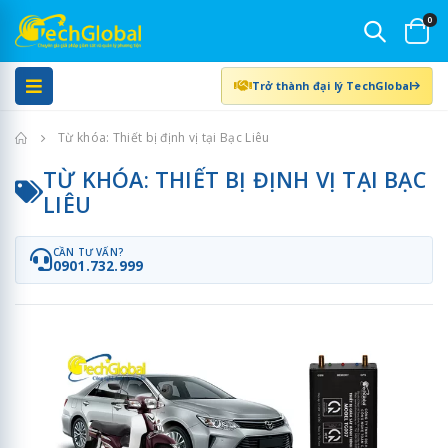
0
Trở thành đại lý TechGlobal
Trang chủ
Từ khóa: Thiết bị định vị tại Bạc Liêu
TỪ KHÓA: THIẾT BỊ ĐỊNH VỊ TẠI BẠC
LIÊU
CẦN TƯ VẤN?
0901.732.999