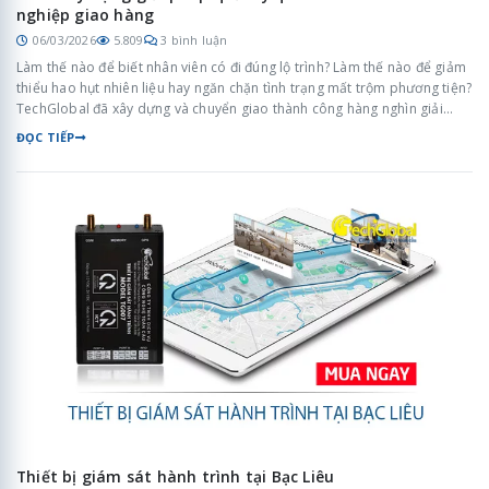
nghiệp giao hàng
06/03/2026
5.809
3 bình luận
Làm thế nào để biết nhân viên có đi đúng lộ trình? Làm thế nào để giảm
thiểu hao hụt nhiên liệu hay ngăn chặn tình trạng mất trộm phương tiện?
TechGlobal đã xây dựng và chuyển giao thành công hàng nghìn giải
pháp quản lý phương tiện thông minh, giúp doanh nghiệp cắt giảm tới
ĐỌC TIẾP
30% chi phí quản lý và tăng hiệu suất giao nhận lên gấp đôi.
Thiết bị giám sát hành trình tại Bạc Liêu