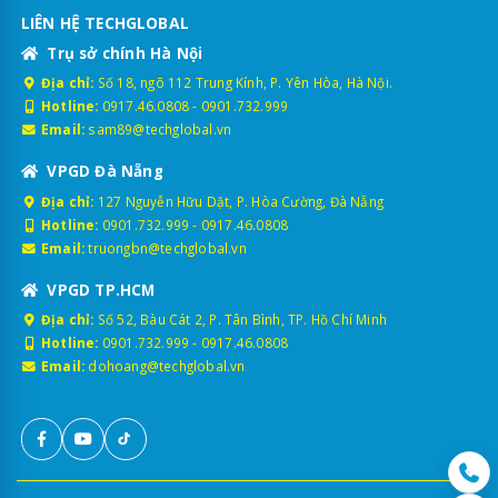
LIÊN HỆ TECHGLOBAL
Trụ sở chính Hà Nội
Địa chỉ:
Số 18, ngõ 112 Trung Kính, P. Yên Hòa, Hà Nội.
Hotline:
0917.46.0808
-
0901.732.999
Email:
sam89@techglobal.vn
VPGD Đà Nẵng
Địa chỉ:
127 Nguyễn Hữu Dật, P. Hòa Cường, Đà Nẵng
Hotline:
0901.732.999
-
0917.46.0808
Email:
truongbn@techglobal.vn
VPGD TP.HCM
Địa chỉ:
Số 52, Bàu Cát 2, P. Tân Bình, TP. Hồ Chí Minh
Hotline:
0901.732.999
-
0917.46.0808
Email:
dohoang@techglobal.vn