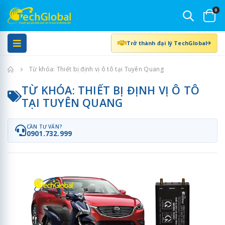
0
Trở thành đại lý TechGlobal
Trang chủ
Từ khóa: Thiết bị định vị ô tô tại Tuyên Quang
TỪ KHÓA: THIẾT BỊ ĐỊNH VỊ Ô TÔ
TẠI TUYÊN QUANG
CẦN TƯ VẤN?
0901.732.999