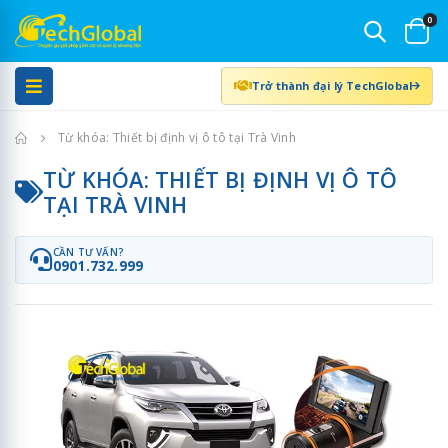
0
Trở thành đại lý TechGlobal
Trang chủ
Từ khóa: Thiết bị định vị ô tô tại Trà Vinh
TỪ KHÓA: THIẾT BỊ ĐỊNH VỊ Ô TÔ
TẠI TRÀ VINH
CẦN TƯ VẤN?
0901.732.999