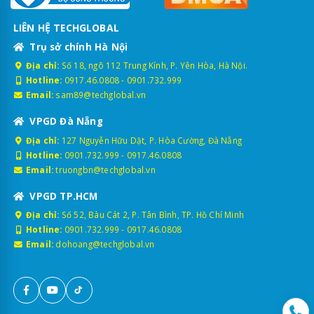
LIÊN HỆ TECHGLOBAL
Trụ sở chính Hà Nội
Địa chỉ:
Số 18, ngõ 112 Trung Kính, P. Yên Hòa, Hà Nội.
Hotline:
0917.46.0808
-
0901.732.999
Email:
sam89@techglobal.vn
VPGD Đà Nẵng
Địa chỉ:
127 Nguyễn Hữu Dật, P. Hòa Cường, Đà Nẵng
Hotline:
0901.732.999
-
0917.46.0808
Email:
truongbn@techglobal.vn
VPGD TP.HCM
Địa chỉ:
Số 52, Bàu Cát 2, P. Tân Bình, TP. Hồ Chí Minh
Hotline:
0901.732.999
-
0917.46.0808
Email:
dohoang@techglobal.vn