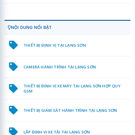
NỘI DUNG NỔI BẬT
THIẾT BỊ ĐỊNH VỊ TẠI LẠNG SƠN
CAMERA HÀNH TRÌNH TẠI LẠNG SƠN
THIẾT BỊ ĐỊNH VỊ XE MÁY TẠI LẠNG SƠN HỢP QUY
GSM
THIẾT BỊ GIÁM SÁT HÀNH TRÌNH TẠI LẠNG SƠN
LẮP ĐỊNH VỊ XE TẢI TẠI LẠNG SƠN