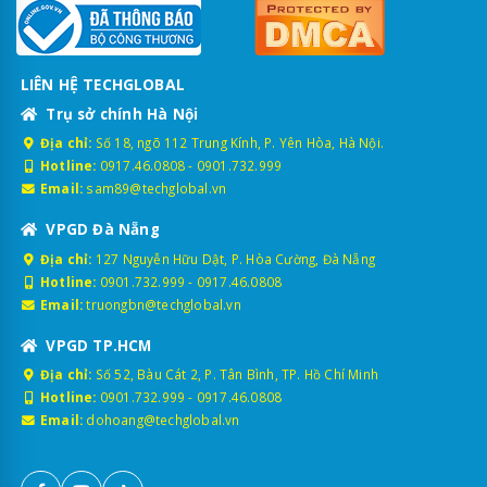
LIÊN HỆ TECHGLOBAL
Trụ sở chính Hà Nội
Địa chỉ:
Số 18, ngõ 112 Trung Kính, P. Yên Hòa, Hà Nội.
Hotline:
0917.46.0808
-
0901.732.999
Email:
sam89@techglobal.vn
VPGD Đà Nẵng
Địa chỉ:
127 Nguyễn Hữu Dật, P. Hòa Cường, Đà Nẵng
Hotline:
0901.732.999
-
0917.46.0808
Email:
truongbn@techglobal.vn
VPGD TP.HCM
Địa chỉ:
Số 52, Bàu Cát 2, P. Tân Bình, TP. Hồ Chí Minh
Hotline:
0901.732.999
-
0917.46.0808
Email:
dohoang@techglobal.vn