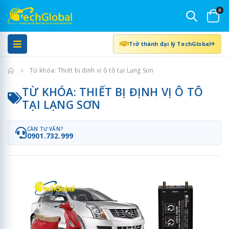
0
Trở thành đại lý TechGlobal
Trang chủ
Từ khóa: Thiết bị định vị ô tô tại Lạng Sơn
TỪ KHÓA: THIẾT BỊ ĐỊNH VỊ Ô TÔ
TẠI LẠNG SƠN
CẦN TƯ VẤN?
0901.732.999