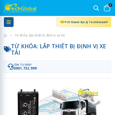
0
Trở thành đại lý TechGlobal
Trang chủ
Từ khóa: lắp thiết bị định vị xe tải
TỪ KHÓA: LẮP THIẾT BỊ ĐỊNH VỊ XE
TẢI
CẦN TƯ VẤN?
0901.732.999