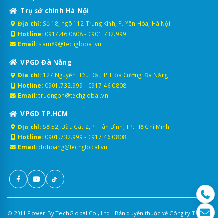
Trụ sở chính Hà Nội
Địa chỉ:
Số 18, ngõ 112 Trung Kính, P. Yên Hòa, Hà Nội.
Hotline:
0917.46.0808
-
0901.732.999
Email:
sam89@techglobal.vn
VPGD Đà Nẵng
Địa chỉ:
127 Nguyễn Hữu Dật, P. Hòa Cường, Đà Nẵng
Hotline:
0901.732.999
-
0917.46.0808
Email:
truongbn@techglobal.vn
VPGD TP.HCM
Địa chỉ:
Số 52, Bàu Cát 2, P. Tân Bình, TP. Hồ Chí Minh
Hotline:
0901.732.999
-
0917.46.0808
Email:
dohoang@techglobal.vn
© 2011 Power By TechGlobal Co., Ltd - Bản quyền thuộc về Công ty TNHH