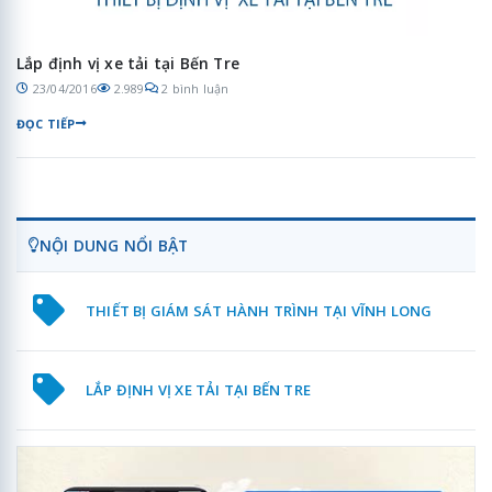
Lắp định vị xe tải tại Bến Tre
23/04/2016
2.989
2 bình luận
ĐỌC TIẾP
NỘI DUNG NỔI BẬT
THIẾT BỊ GIÁM SÁT HÀNH TRÌNH TẠI VĨNH LONG
LẮP ĐỊNH VỊ XE TẢI TẠI BẾN TRE