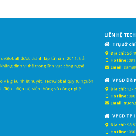
LIÊN HỆ TEC
Trụ sở chí
Địa chỉ:
Số 18
lobal) được thành lập từ năm 2011, trải
Hotline:
091
khẳng định vị thế trong lĩnh vực công nghệ
Email:
sam89
VPGD Đà 
o và giàu nhiệt huyết, TechGlobal quy tụ nguồn
c điện - điện tử, viễn thông và công nghệ
Địa chỉ:
127 
Hotline:
090
Email:
truon
VPGD TP.
Địa chỉ:
Số 52
Hotline:
090