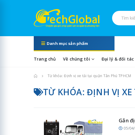
Tìm kiếm s
Danh mục sản phẩm
Trang chủ
Về chúng tôi
Đại lý & đối tác
Trang chủ
Từ khóa: Định vị xe tải tại quận Tân Phú TPHCM
TỪ KHÓA: ĐỊNH VỊ XE
Gắn đị
05/04