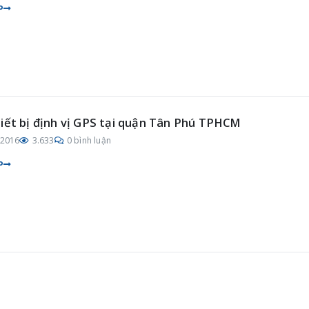
P
iết bị định vị GPS tại quận Tân Phú TPHCM
/2016
3.633
0 bình luận
P