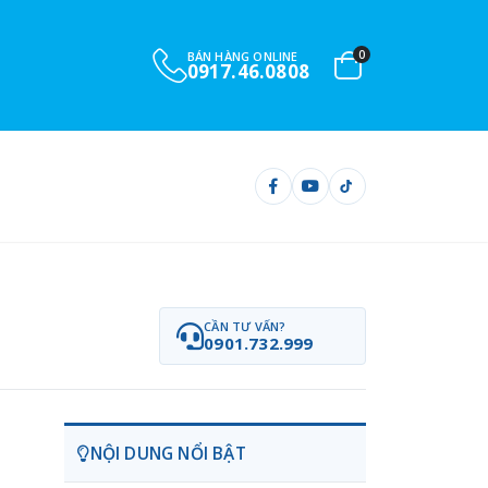
0
BÁN HÀNG ONLINE
0917.46.0808
CẦN TƯ VẤN?
0901.732.999
NỘI DUNG NỔI BẬT