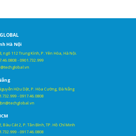
HGLOBAL
nh Hà Nội
, ngõ 112 Trung Kính, P. Yên Hòa, Hà Nội.
7.46.0808
-
0901.732.999
@techglobal.vn
Nẵng
Nguyễn Hữu Dật, P. Hòa Cường, Đà Nẵng
1.732.999
-
0917.46.0808
gbn@techglobal.vn
HCM
, Bàu Cát 2, P. Tân Bình, TP. Hồ Chí Minh
1.732.999
-
0917.46.0808