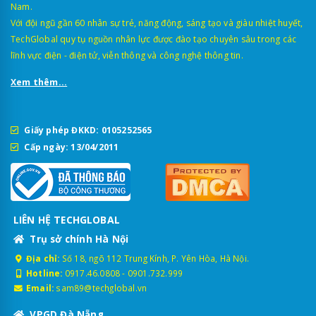
Nam.
Với đội ngũ gần 60 nhân sự trẻ, năng động, sáng tạo và giàu nhiệt huyết,
TechGlobal quy tụ nguồn nhân lực được đào tạo chuyên sâu trong các
lĩnh vực điện - điện tử, viễn thông và công nghệ thông tin.
Xem thêm...
Giấy phép ĐKKD: 0105252565
Cấp ngày: 13/04/2011
LIÊN HỆ TECHGLOBAL
Trụ sở chính Hà Nội
Địa chỉ:
Số 18, ngõ 112 Trung Kính, P. Yên Hòa, Hà Nội.
Hotline:
0917.46.0808
-
0901.732.999
Email:
sam89@techglobal.vn
VPGD Đà Nẵng