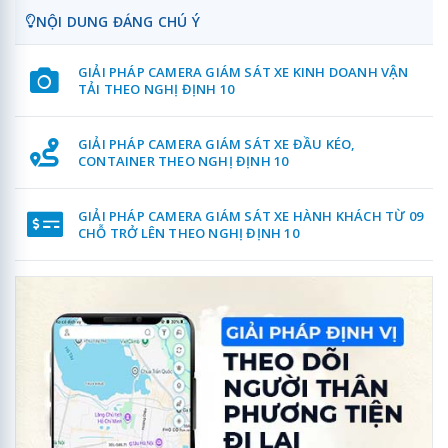
NỘI DUNG ĐÁNG CHÚ Ý
GIẢI PHÁP CAMERA GIÁM SÁT XE KINH DOANH VẬN
TẢI THEO NGHỊ ĐỊNH 10
GIẢI PHÁP CAMERA GIÁM SÁT XE ĐẦU KÉO,
CONTAINER THEO NGHỊ ĐỊNH 10
GIẢI PHÁP CAMERA GIÁM SÁT XE HÀNH KHÁCH TỪ 09
CHỖ TRỞ LÊN THEO NGHỊ ĐỊNH 10