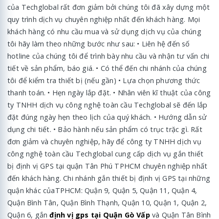
của Techglobal rất đơn giảm bởi chúng tôi đã xây dựng một
quy trình dịch vụ chuyên nghiệp nhất đến khách hàng. Mọi
khách hàng có nhu cầu mua và sử dụng dịch vụ của chúng
tôi hãy làm theo những bước như sau: • Liên hệ đến số
hotline của chúng tôi để trình bày nhu cầu và nhận tư vấn chi
tiết về sản phẩm, báo giá. • Có thể đến chi nhánh của chúng
tôi để kiểm tra thiết bị (nếu gần) • Lựa chọn phương thức
thanh toán. • Hẹn ngày lắp đặt. • Nhân viên kĩ thuật của công
ty TNHH dịch vụ công nghệ toàn cầu Techglobal sẽ đến lắp
đặt đúng ngày hẹn theo lịch của quý khách. • Hướng dẫn sử
dụng chi tiết. • Bảo hành nếu sản phẩm có trục trặc gì. Rất
đơn giảm và chuyên nghiệp, hãy để công ty TNHH dịch vụ
công nghệ toàn cầu Techglobal cung cấp dịch vụ gắn thiết
bị định vị GPS tại quận Tân Phú TPHCM chuyên nghiệp nhất
đến khách hàng. Chi nhánh gắn thiết bị định vị GPS tại những
quận khác củaTPHCM: Quận 9, Quận 5, Quận 11, Quận 4,
Quận Bình Tân, Quận Bình Thạnh, Quận 10, Quận 1, Quận 2,
Quận 6, gắn
định vị gps tại Quận Gò Vấp
và Quận Tân Bình