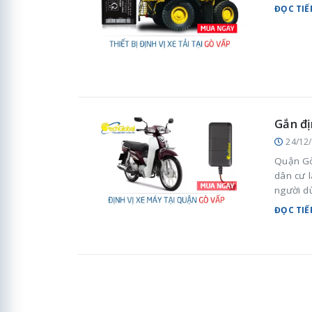
ĐỌC TIẾ
Gắn đị
24/12
Quận Gò
dân cư l
người d
xe hiệu
ĐỌC TIẾ