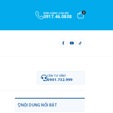
0
BÁN HÀNG ONLINE
0917.46.0808
CẦN TƯ VẤN?
0901.732.999
NỘI DUNG NỔI BẬT