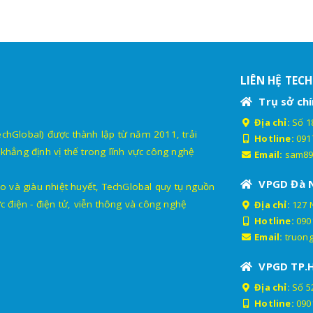
LIÊN HỆ TEC
Trụ sở chí
Địa chỉ:
Số 18
lobal) được thành lập từ năm 2011, trải
Hotline:
091
khẳng định vị thế trong lĩnh vực công nghệ
Email:
sam89
VPGD Đà 
o và giàu nhiệt huyết, TechGlobal quy tụ nguồn
c điện - điện tử, viễn thông và công nghệ
Địa chỉ:
127 
Hotline:
090
Email:
truon
VPGD TP.
Địa chỉ:
Số 52
Hotline:
090