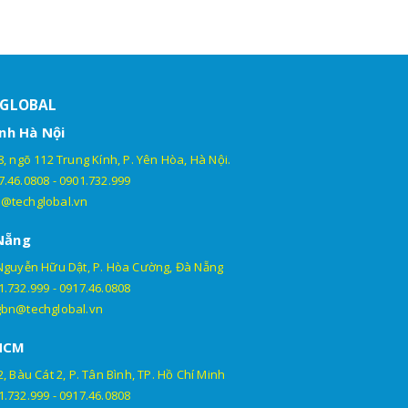
HGLOBAL
nh Hà Nội
, ngõ 112 Trung Kính, P. Yên Hòa, Hà Nội.
7.46.0808
-
0901.732.999
@techglobal.vn
Nẵng
Nguyễn Hữu Dật, P. Hòa Cường, Đà Nẵng
1.732.999
-
0917.46.0808
gbn@techglobal.vn
HCM
, Bàu Cát 2, P. Tân Bình, TP. Hồ Chí Minh
1.732.999
-
0917.46.0808