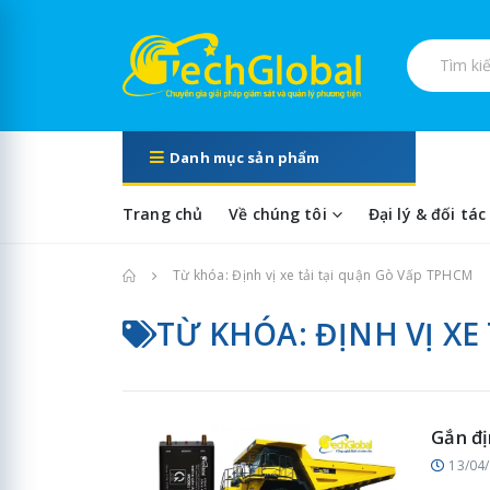
Tìm kiếm s
Danh mục sản phẩm
Trang chủ
Về chúng tôi
Đại lý & đối tác
Trang chủ
Từ khóa: Định vị xe tải tại quận Gò Vấp TPHCM
TỪ KHÓA: ĐỊNH VỊ XE
Gắn đị
13/04