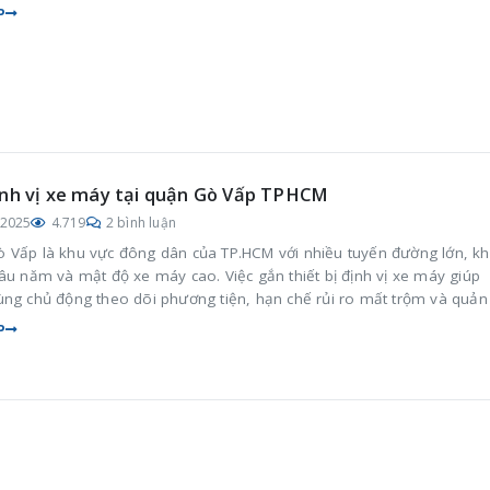
P
nh vị xe máy tại quận Gò Vấp TPHCM
/2025
4.719
2 bình luận
 Vấp là khu vực đông dân của TP.HCM với nhiều tuyến đường lớn, k
âu năm và mật độ xe máy cao. Việc gắn thiết bị định vị xe máy giúp
ùng chủ động theo dõi phương tiện, hạn chế rủi ro mất trộm và quản 
 quả trong sinh hoạt hằng ngày.
P