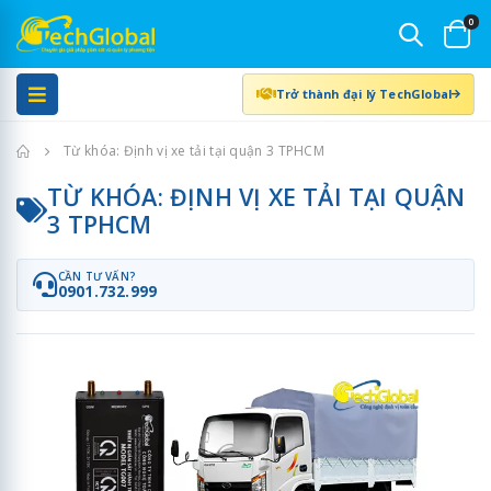
0
Trở thành đại lý TechGlobal
Trang chủ
Từ khóa: Định vị xe tải tại quận 3 TPHCM
TỪ KHÓA: ĐỊNH VỊ XE TẢI TẠI QUẬN
3 TPHCM
CẦN TƯ VẤN?
0901.732.999