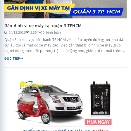
Gắn định vị xe máy tại quận 3 TPHCM
24/12/2025
3.354
0 bình luận
Quận 3 là khu vực nội thành TP.HCM với nhiều tuyến đường lớn, khu dân
cư lâu đời và mật độ xe máy cao. Việc gắn thiết bị định vị xe máy giúp
người dùng theo dõi phương tiện chủ động hơn, giảm rủi ro mất trộm và
quản lý xe hiệu quả trong sinh hoạt và công việc hằng ngày.
ĐỌC TIẾP