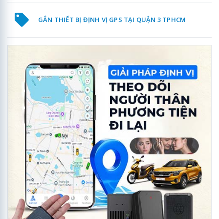
GẮN THIẾT BỊ ĐỊNH VỊ GPS TẠI QUẬN 3 TPHCM