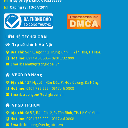
Giấy phép ĐKKD: 0105252565
Cấp ngày: 13/04/2011
LIÊN HỆ TECHGLOBAL
Trụ sở chính Hà Nội
Địa chỉ:
Số 18, ngõ 112 Trung Kính, P. Yên Hòa, Hà Nội.
Hotline:
0917.46.0808
-
0901.732.999
Email:
sam89@techglobal.vn
VPGD Đà Nẵng
Địa chỉ:
127 Nguyễn Hữu Dật, P. Hòa Cường, Đà Nẵng
Hotline:
0901.732.999
-
0917.46.0808
Email:
truongbn@techglobal.vn
VPGD TP.HCM
Địa chỉ:
Số 52, Bàu Cát 2, P. Tân Bình, TP. Hồ Chí Minh
Hotline:
0901.732.999
-
0917.46.0808
Email:
dohoang@techglobal.vn