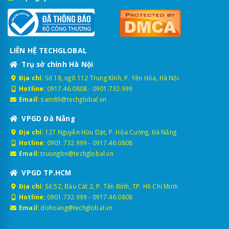
LIÊN HỆ TECHGLOBAL
Trụ sở chính Hà Nội
Địa chỉ:
Số 18, ngõ 112 Trung Kính, P. Yên Hòa, Hà Nội.
Hotline:
0917.46.0808
-
0901.732.999
Email:
sam89@techglobal.vn
VPGD Đà Nẵng
Địa chỉ:
127 Nguyễn Hữu Dật, P. Hòa Cường, Đà Nẵng
Hotline:
0901.732.999
-
0917.46.0808
Email:
truongbn@techglobal.vn
VPGD TP.HCM
Địa chỉ:
Số 52, Bàu Cát 2, P. Tân Bình, TP. Hồ Chí Minh
Hotline:
0901.732.999
-
0917.46.0808
Email:
dohoang@techglobal.vn