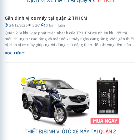
Gắn định vị xe máy tại quận 2 TPHCM
24/12/2025
3.261
0 bình luận
Quận 2 là khu vực phát triển nhanh của TP.HCM với nhiều khu đô thị
mới, chung cư cao tầng và mật độ xe máy ngày càng tăng. Việc gắn thiết
bị định vị xe máy giúp người dùng chủ động theo dõi phương tiện, nâng
cao an toàn và quản lý xe hiệu quả trong sinh hoạt hằng ngày.
ĐỌC TIẾP