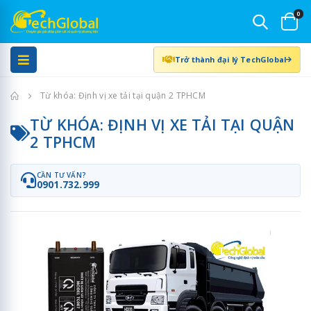
0
Trở thành đại lý TechGlobal
Trang chủ
Từ khóa: Định vị xe tải tại quận 2 TPHCM
TỪ KHÓA: ĐỊNH VỊ XE TẢI TẠI QUẬN
2 TPHCM
CẦN TƯ VẤN?
0901.732.999