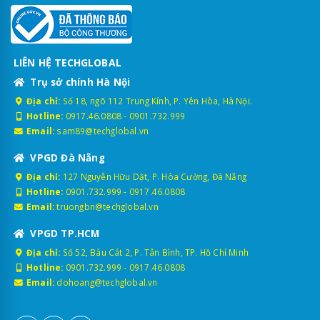
LIÊN HỆ TECHGLOBAL
Trụ sở chính Hà Nội
Địa chỉ:
Số 18, ngõ 112 Trung Kính, P. Yên Hòa, Hà Nội.
Hotline:
0917.46.0808
-
0901.732.999
Email:
sam89@techglobal.vn
VPGD Đà Nẵng
Địa chỉ:
127 Nguyễn Hữu Dật, P. Hòa Cường, Đà Nẵng
Hotline:
0901.732.999
-
0917.46.0808
Email:
truongbn@techglobal.vn
VPGD TP.HCM
Địa chỉ:
Số 52, Bàu Cát 2, P. Tân Bình, TP. Hồ Chí Minh
Hotline:
0901.732.999
-
0917.46.0808
Email:
dohoang@techglobal.vn