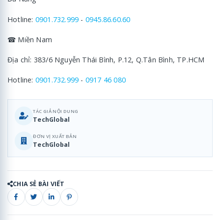
Hotline:
0901.732.999
-
0945.86.60.60
☎ Miền Nam
Địa chỉ: 383/6 Nguyễn Thái Bình, P.12, Q.Tân Bình, TP.HCM
Hotline:
0901.732.999
-
0917 46 080
TÁC GIẢ NỘI DUNG
TechGlobal
ĐƠN VỊ XUẤT BẢN
TechGlobal
CHIA SẺ BÀI VIẾT