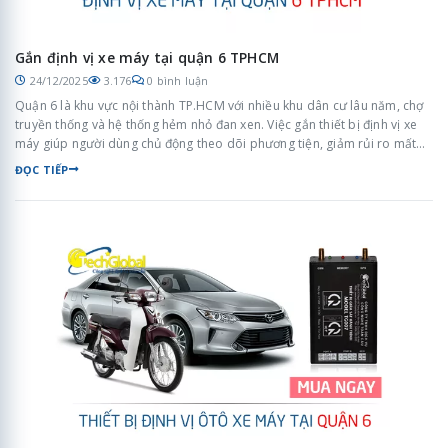
Gắn định vị xe máy tại quận 6 TPHCM
24/12/2025
3.176
0 bình luận
Quận 6 là khu vực nội thành TP.HCM với nhiều khu dân cư lâu năm, chợ
truyền thống và hệ thống hẻm nhỏ đan xen. Việc gắn thiết bị định vị xe
máy giúp người dùng chủ động theo dõi phương tiện, giảm rủi ro mất
trộm và quản lý xe hiệu quả trong sinh hoạt hằng ngày.
ĐỌC TIẾP