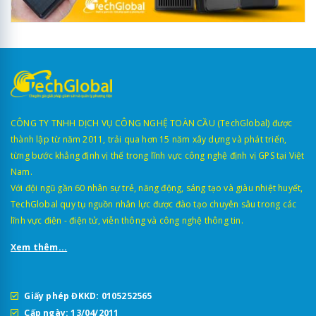
CÔNG TY TNHH DỊCH VỤ CÔNG NGHỆ TOÀN CẦU (TechGlobal) được
thành lập từ năm 2011, trải qua hơn 15 năm xây dựng và phát triển,
từng bước khẳng định vị thế trong lĩnh vực công nghệ định vị GPS tại Việt
Nam.
Với đội ngũ gần 60 nhân sự trẻ, năng động, sáng tạo và giàu nhiệt huyết,
TechGlobal quy tụ nguồn nhân lực được đào tạo chuyên sâu trong các
lĩnh vực điện - điện tử, viễn thông và công nghệ thông tin.
Xem thêm...
Giấy phép ĐKKD: 0105252565
Cấp ngày: 13/04/2011