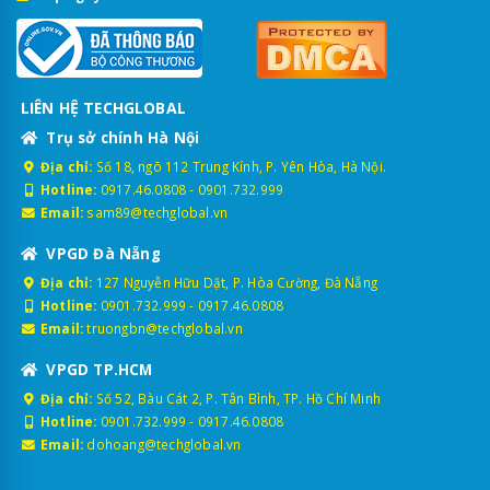
LIÊN HỆ TECHGLOBAL
Trụ sở chính Hà Nội
Địa chỉ:
Số 18, ngõ 112 Trung Kính, P. Yên Hòa, Hà Nội.
Hotline:
0917.46.0808
-
0901.732.999
Email:
sam89@techglobal.vn
VPGD Đà Nẵng
Địa chỉ:
127 Nguyễn Hữu Dật, P. Hòa Cường, Đà Nẵng
Hotline:
0901.732.999
-
0917.46.0808
Email:
truongbn@techglobal.vn
VPGD TP.HCM
Địa chỉ:
Số 52, Bàu Cát 2, P. Tân Bình, TP. Hồ Chí Minh
Hotline:
0901.732.999
-
0917.46.0808
Email:
dohoang@techglobal.vn