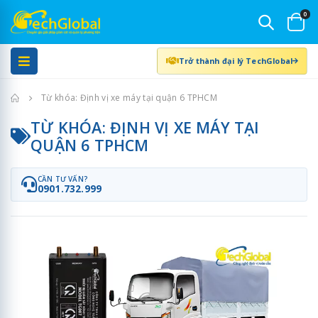
0
Trở thành đại lý TechGlobal
Trang chủ
Từ khóa: Định vị xe máy tại quận 6 TPHCM
TỪ KHÓA: ĐỊNH VỊ XE MÁY TẠI
QUẬN 6 TPHCM
CẦN TƯ VẤN?
0901.732.999