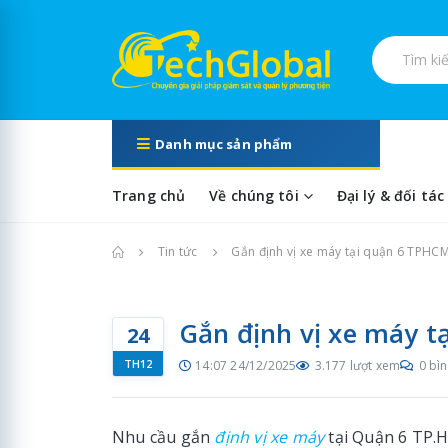
Tìm kiếm s
Danh mục sản phẩm
Trang chủ
Về chúng tôi
Đại lý & đối tác
Trang chủ
Tin tức
Gắn định vị xe máy tại quận 6 TPHC
Gắn định vị xe máy 
24
TH12
14:07 24/12/2025
3.177 lượt xem
0 bìn
Nhu cầu gắn
định vị xe máy
tại Quận 6 TP.H