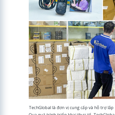
TechGlobal là đơn vị cung cấp và hỗ trợ lắp
Qua quá trình triển khai thực tế, TechGlob