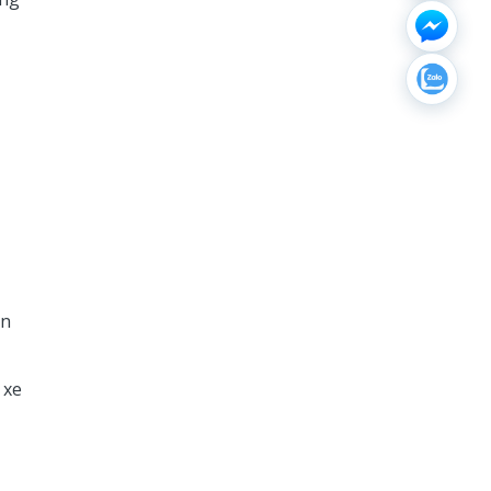
ần
 xe