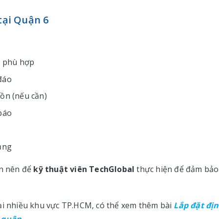
tại Quận 6
bị phù hợp
 đáo
uồn (nếu cần)
 báo
dụng
ạn nên để
kỹ thuật viên TechGlobal
thực hiện để đảm bảo
tại nhiều khu vực TP.HCM, có thể xem thêm bài
Lắp đặt địn
ả quận
.