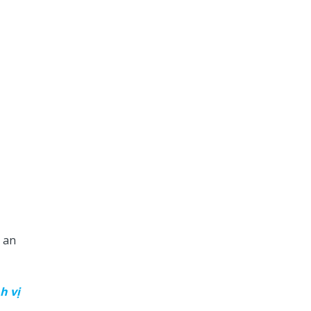
 an
h vị