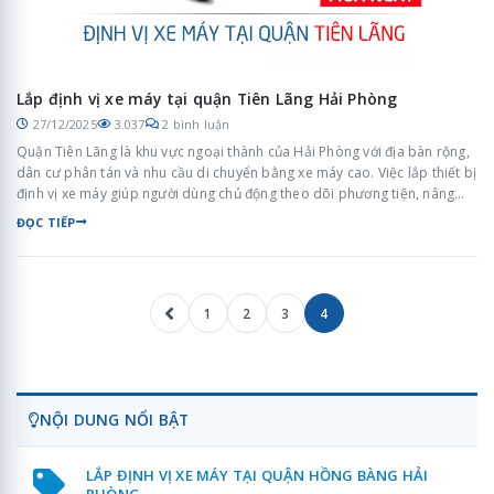
Lắp định vị xe máy tại quận Tiên Lãng Hải Phòng
27/12/2025
3.037
2 bình luận
Quận Tiên Lãng là khu vực ngoại thành của Hải Phòng với địa bàn rộng,
dân cư phân tán và nhu cầu di chuyển bằng xe máy cao. Việc lắp thiết bị
định vị xe máy giúp người dùng chủ động theo dõi phương tiện, nâng
cao an toàn và quản lý xe hiệu quả trong sinh hoạt hằng ngày.
ĐỌC TIẾP
1
2
3
4
NỘI DUNG NỔI BẬT
LẮP ĐỊNH VỊ XE MÁY TẠI QUẬN HỒNG BÀNG HẢI