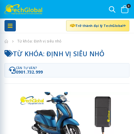
0
Trở thành đại lý TechGlobal
Trang chủ
Từ khóa: Định vị siêu nhỏ
TỪ KHÓA: ĐỊNH VỊ SIÊU NHỎ
CẦN TƯ VẤN?
0901.732.999