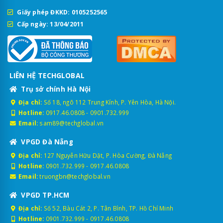
Giấy phép ĐKKD: 0105252565
Cấp ngày: 13/04/2011
LIÊN HỆ TECHGLOBAL
Trụ sở chính Hà Nội
Địa chỉ:
Số 18, ngõ 112 Trung Kính, P. Yên Hòa, Hà Nội.
Hotline:
0917.46.0808
-
0901.732.999
Email:
sam89@techglobal.vn
VPGD Đà Nẵng
Địa chỉ:
127 Nguyễn Hữu Dật, P. Hòa Cường, Đà Nẵng
Hotline:
0901.732.999
-
0917.46.0808
Email:
truongbn@techglobal.vn
VPGD TP.HCM
Địa chỉ:
Số 52, Bàu Cát 2, P. Tân Bình, TP. Hồ Chí Minh
Hotline:
0901.732.999
-
0917.46.0808