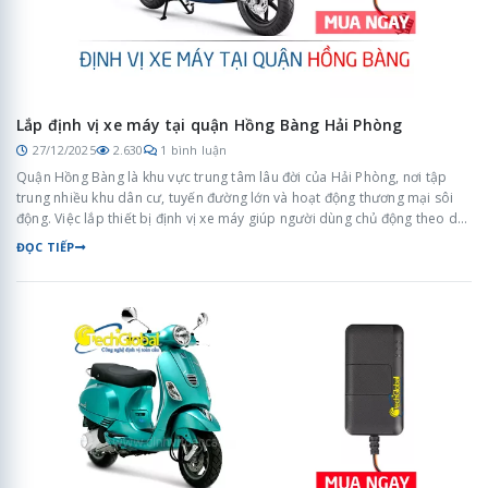
Lắp định vị xe máy tại quận Hồng Bàng Hải Phòng
27/12/2025
2.630
1 bình luận
Quận Hồng Bàng là khu vực trung tâm lâu đời của Hải Phòng, nơi tập
trung nhiều khu dân cư, tuyến đường lớn và hoạt động thương mại sôi
động. Việc lắp thiết bị định vị xe máy giúp người dùng chủ động theo dõi
phương tiện, nâng cao an toàn và quản lý xe hiệu quả trong môi trường
ĐỌC TIẾP
đô thị đông đúc.