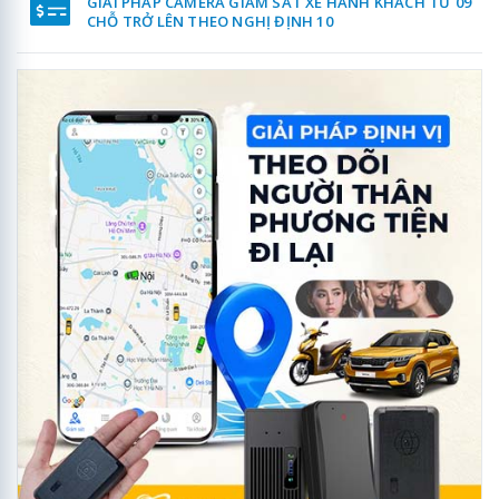
GIẢI PHÁP CAMERA GIÁM SÁT XE HÀNH KHÁCH TỪ 09
CHỖ TRỞ LÊN THEO NGHỊ ĐỊNH 10