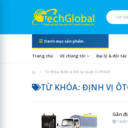
Tìm kiếm s
Danh mục sản phẩm
Trang chủ
Về chúng tôi
Đại lý & đối tác
Trang chủ
Từ khóa: Định vị ôtô tại quận 3 TPHCM
TỪ KHÓA: ĐỊNH VỊ Ô
Gắn đị
16/05