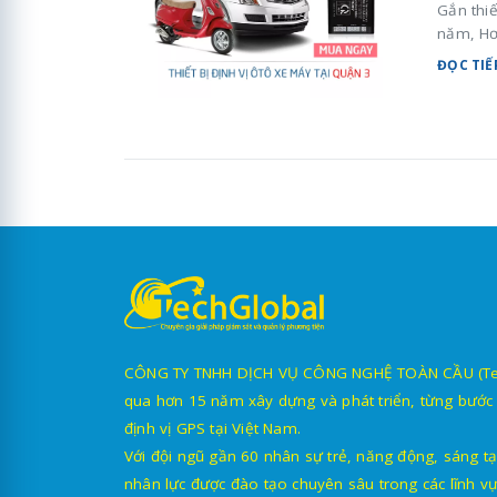
Gắn thiế
năm, Hơ
ĐỌC TIẾ
CÔNG TY TNHH DỊCH VỤ CÔNG NGHỆ TOÀN CẦU (TechG
qua hơn 15 năm xây dựng và phát triển, từng bước 
định vị GPS tại Việt Nam.
Với đội ngũ gần 60 nhân sự trẻ, năng động, sáng tạ
nhân lực được đào tạo chuyên sâu trong các lĩnh vự