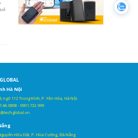
5
quả
HGLOBAL
nh Hà Nội
, ngõ 112 Trung Kính, P. Yên Hòa, Hà Nội.
7.46.0808
-
0901.732.999
@techglobal.vn
Nẵng
Nguyễn Hữu Dật, P. Hòa Cường, Đà Nẵng