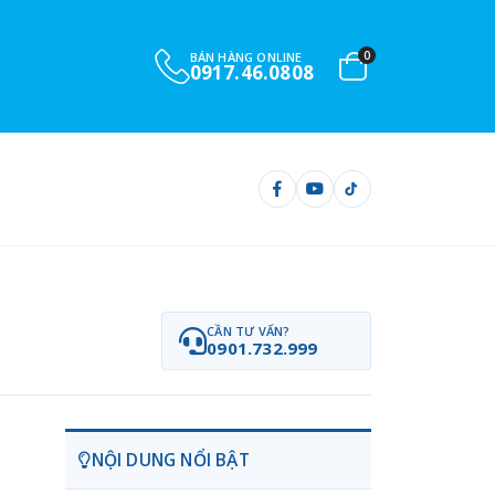
0
BÁN HÀNG ONLINE
0917.46.0808
CẦN TƯ VẤN?
0901.732.999
NỘI DUNG NỔI BẬT