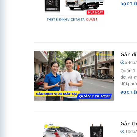
ĐỌC TIẾ
Gắn đị
24/12
Quận 3 
đời và m
dõi phư
trong si
ĐỌC TIẾ
Gắn th
10/12