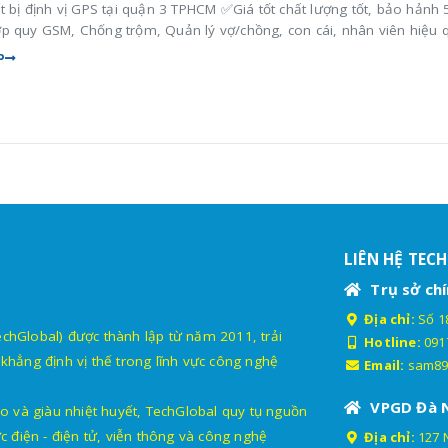
t bị định vị GPS tại quận 3 TPHCM ✅Giá tốt chất lượng tốt, bảo hảnh 
p quy GSM, Chống trộm, Quản lý vợ/chồng, con cái, nhân viên hiệu 
P
LIÊN HỆ TEC
Trụ sở chí
Địa chỉ:
Số 18
lobal) được thành lập từ năm 2011, trải
Hotline:
091
khẳng định vị thế trong lĩnh vực công nghệ
Email:
sam89
VPGD Đà 
o và giàu nhiệt huyết, TechGlobal quy tụ nguồn
c điện - điện tử, viễn thông và công nghệ
Địa chỉ:
127 