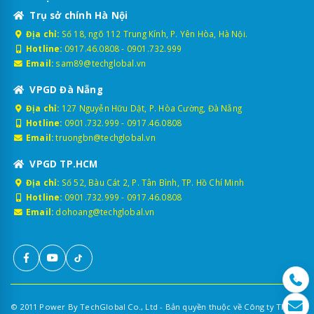
Trụ sở chính Hà Nội
Địa chỉ:
Số 18, ngõ 112 Trung Kính, P. Yên Hòa, Hà Nội.
Hotline:
0917.46.0808
-
0901.732.999
Email:
sam89@techglobal.vn
VPGD Đà Nẵng
Địa chỉ:
127 Nguyễn Hữu Dật, P. Hòa Cường, Đà Nẵng
Hotline:
0901.732.999
-
0917.46.0808
Email:
truongbn@techglobal.vn
VPGD TP.HCM
Địa chỉ:
Số 52, Bàu Cát 2, P. Tân Bình, TP. Hồ Chí Minh
Hotline:
0901.732.999
-
0917.46.0808
Email:
dohoang@techglobal.vn
© 2011 Power By TechGlobal Co., Ltd - Bản quyền thuộc về Công ty TNHH