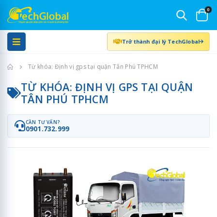
0
Trở thành đại lý TechGlobal
Trang chủ
Từ khóa: Định vị gps tại quận Tân Phú TPHCM
TỪ KHÓA: ĐỊNH VỊ GPS TẠI QUẬN
TÂN PHÚ TPHCM
CẦN TƯ VẤN?
0901.732.999