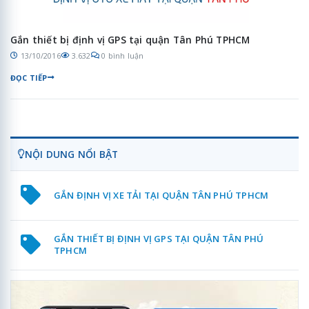
Gắn thiết bị định vị GPS tại quận Tân Phú TPHCM
13/10/2016
3.632
0 bình luận
ĐỌC TIẾP
NỘI DUNG NỔI BẬT
GẮN ĐỊNH VỊ XE TẢI TẠI QUẬN TÂN PHÚ TPHCM
GẮN THIẾT BỊ ĐỊNH VỊ GPS TẠI QUẬN TÂN PHÚ
TPHCM