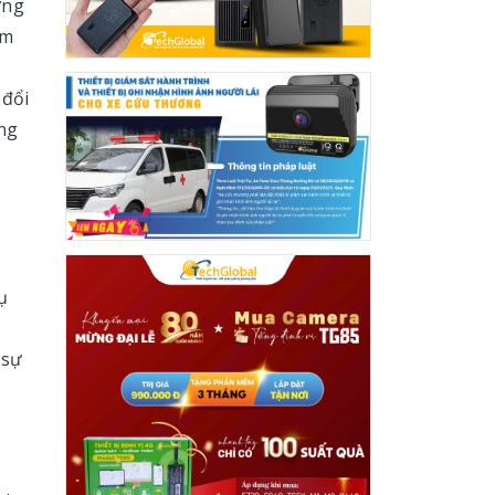
ờng
ảm
 đổi
úng
ụ
 sự