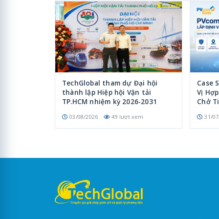
TechGlobal tham dự Đại hội
Case 
thành lập Hiệp hội Vận tải
Vị Hợ
TP.HCM nhiệm kỳ 2026-2031
Chở T
03/08/2026
49 lượt xem
31/07