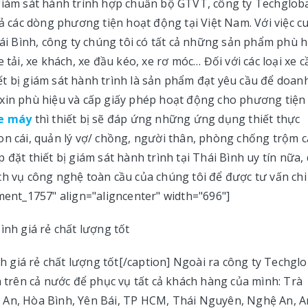
 giám sát hành trình hợp chuẩn bộ GTVT, công ty Techglob
cả các dòng phương tiện hoạt động tại Việt Nam. Với việc c
hái Bình, công ty chúng tôi có tất cả những sản phẩm phù 
 tải, xe khách, xe đầu kéo, xe rơ móc… Đối với các loại xe c
t bị giám sát hành trình là sản phẩm đạt yêu cầu để doan
 xin phù hiệu và cấp giấy phép hoạt động cho phương tiện
xe máy
thì thiết bị sẽ đáp ứng những ứng dụng thiết thực
on cái, quản lý vợ/ chồng, người thân, phòng chống trộm 
đặt thiết bị giám sát hành trình tại Thái Bình uy tín nữa,
h vụ công nghệ toàn cầu của chúng tôi để được tư vấn chi 
ment_1757" align="aligncenter" width="696"]
nh giá rẻ chất lượng tốt[/caption] Ngoài ra công ty Techglo
h trên cả nước để phục vụ tất cả khách hàng của mình: Trà
 An, Hòa Bình, Yên Bái, TP HCM, Thái Nguyên, Nghệ An, A