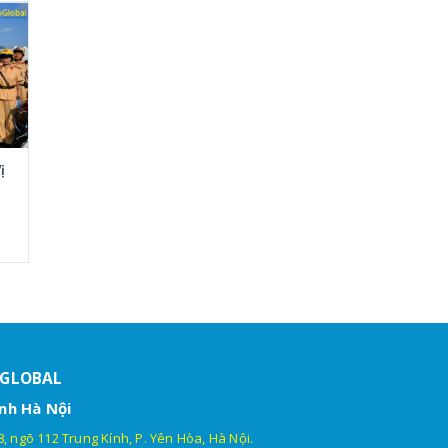
ị
HGLOBAL
nh Hà Nội
, ngõ 112 Trung Kính, P. Yên Hòa, Hà Nội.