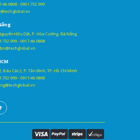
7.46.0808
-
0901.732.999
@techglobal.vn
Nẵng
Nguyễn Hữu Dật, P. Hòa Cường, Đà Nẵng
1.732.999
-
0917.46.0808
gbn@techglobal.vn
HCM
, Bàu Cát 2, P. Tân Bình, TP. Hồ Chí Minh
1.732.999
-
0917.46.0808
ng@techglobal.vn