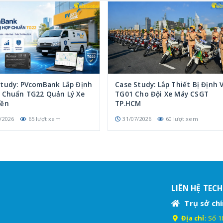
Study: PVcomBank Lắp Định
Case Study: Lắp Thiết Bị Định V
p Chuẩn TG22 Quản Lý Xe
TG01 Cho Đội Xe Máy CSGT
iền
TP.HCM
/2026
65 lượt xem
31/07/2026
60 lượt xem
LIÊN HỆ TEC
Trụ sở chí
Địa chỉ:
Số 18