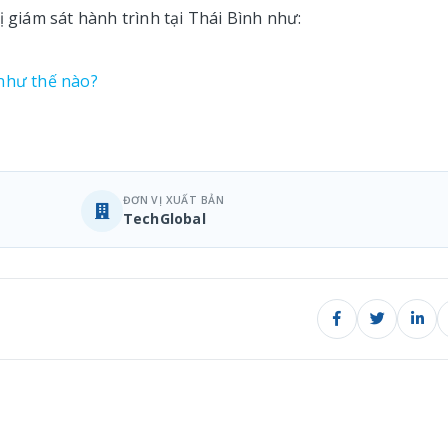
ị giám sát hành trình tại Thái Bình như:
 như thế nào?
ĐƠN VỊ XUẤT BẢN
TechGlobal