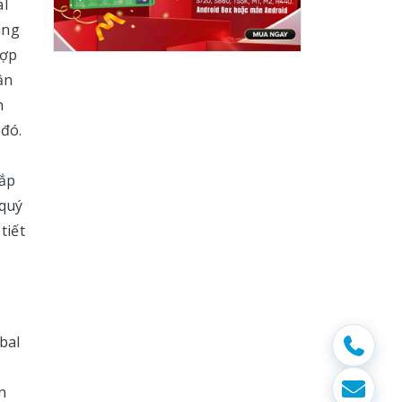
al
ung
hợp
ần
h
 đó.
cắp
 quý
tiết
bal
n