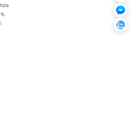
Thừa
re,
,