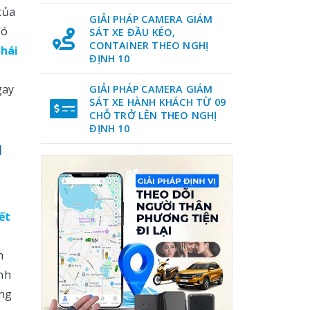
của
GIẢI PHÁP CAMERA GIÁM
đó
SÁT XE ĐẦU KÉO,
CONTAINER THEO NGHỊ
Thái
ĐỊNH 10
gay
GIẢI PHÁP CAMERA GIÁM
SÁT XE HÀNH KHÁCH TỪ 09
CHỖ TRỞ LÊN THEO NGHỊ
ĐỊNH 10
1
ết
h
nh
ông