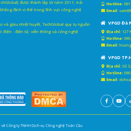
lobal) được thành lập từ năm 2011, trải
Hotline:
091
khẳng định vị thế trong lĩnh vực công nghệ
Email:
sam89
VPGD Đà 
o và giàu nhiệt huyết, TechGlobal quy tụ nguồn
c điện - điện tử, viễn thông và công nghệ
Địa chỉ:
127 
Hotline:
090
Email:
truon
VPGD TP.
Địa chỉ:
Số 52
Hotline:
090
Email:
dohoa
c về Công ty TNHH Dịch vụ Công nghệ Toàn Cầu