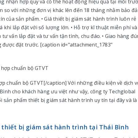
g nhận hợp quy và có thể hoạt động hiệu quả tại môi trư
ạn so với những đơn vị khác lên đến 18 tháng nhằm bảo đ
n của sản phẩm. • Giá thiết bị giám sát hành trình luôn rẻ
khi lắp đặt với số lượng lớn. • Hỗ trợ kĩ thuật miễn phí và
vụ tư vấn lắp đặt và tư vấn tận tình, chu đáo. • Giao hàng đ
g được đặt trước. [caption id="attachment_1783"
 hợp chuẩn bộ GTVT[/caption] Với những điều kiện về dịch v
ái Bình cho khách hàng ưu việt như vậy, công ty Techglobal
 sản phẩm thiết bị giám sát hành trình uy tín tại đây và là
thiết bị giám sát hành trình tại Thái Bình