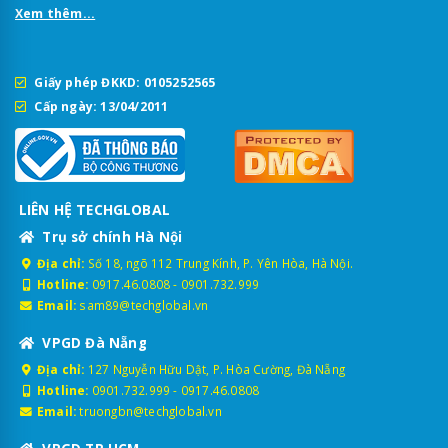
Xem thêm...
Giấy phép ĐKKD: 0105252565
Cấp ngày: 13/04/2011
LIÊN HỆ TECHGLOBAL
Trụ sở chính Hà Nội
Địa chỉ:
Số 18, ngõ 112 Trung Kính, P. Yên Hòa, Hà Nội.
Hotline:
0917.46.0808
-
0901.732.999
Email:
sam89@techglobal.vn
VPGD Đà Nẵng
Địa chỉ:
127 Nguyễn Hữu Dật, P. Hòa Cường, Đà Nẵng
Hotline:
0901.732.999
-
0917.46.0808
Email:
truongbn@techglobal.vn