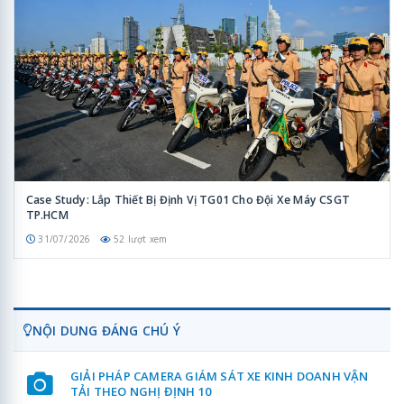
Case Study: Lắp Thiết Bị Định Vị TG01 Cho Đội Xe Máy CSGT
TP.HCM
31/07/2026
52 lượt xem
NỘI DUNG ĐÁNG CHÚ Ý
GIẢI PHÁP CAMERA GIÁM SÁT XE KINH DOANH VẬN
TẢI THEO NGHỊ ĐỊNH 10