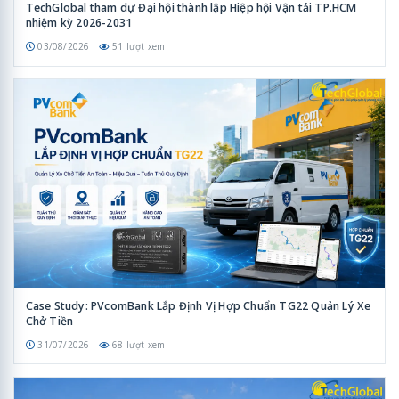
TechGlobal tham dự Đại hội thành lập Hiệp hội Vận tải TP.HCM
nhiệm kỳ 2026-2031
03/08/2026
51 lượt xem
Case Study: PVcomBank Lắp Định Vị Hợp Chuẩn TG22 Quản Lý Xe
Chở Tiền
31/07/2026
68 lượt xem