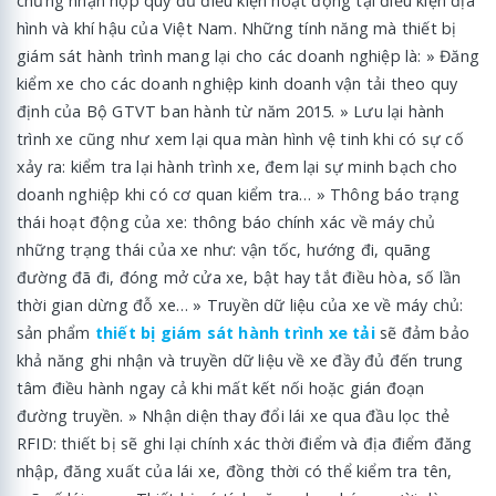
chứng nhận hợp quy đủ điều kiện hoạt động tại điều kiện địa
hình và khí hậu của Việt Nam. Những tính năng mà thiết bị
giám sát hành trình mang lại cho các doanh nghiệp là: » Đăng
kiểm xe cho các doanh nghiệp kinh doanh vận tải theo quy
định của Bộ GTVT ban hành từ năm 2015. » Lưu lại hành
trình xe cũng như xem lại qua màn hình vệ tinh khi có sự cố
xảy ra: kiểm tra lại hành trình xe, đem lại sự minh bạch cho
doanh nghiệp khi có cơ quan kiểm tra… » Thông báo trạng
thái hoạt động của xe: thông báo chính xác về máy chủ
những trạng thái của xe như: vận tốc, hướng đi, quãng
đường đã đi, đóng mở cửa xe, bật hay tắt điều hòa, số lần
thời gian dừng đỗ xe… » Truyền dữ liệu của xe về máy chủ:
sản phẩm
thiết bị giám sát hành trình xe tải
sẽ đảm bảo
khả năng ghi nhận và truyền dữ liệu về xe đầy đủ đến trung
tâm điều hành ngay cả khi mất kết nối hoặc gián đoạn
đường truyền. » Nhận diện thay đổi lái xe qua đầu lọc thẻ
RFID: thiết bị sẽ ghi lại chính xác thời điểm và địa điểm đăng
nhập, đăng xuất của lái xe, đồng thời có thể kiểm tra tên,