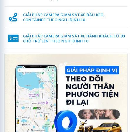
GIẢI PHÁP CAMERA GIÁM SÁT XE ĐẦU KÉO,
CONTAINER THEO NGHỊ ĐỊNH 10
GIẢI PHÁP CAMERA GIÁM SÁT XE HÀNH KHÁCH TỪ 09
CHỖ TRỞ LÊN THEO NGHỊ ĐỊNH 10