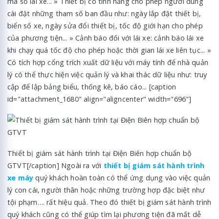
mã số lái xe... » Thiết bị có tính năng cho phép người dùng
cài đặt những tham số ban đầu như: ngày lắp đặt thiết bị,
biển số xe, ngày sửa đổi thiết bị, tốc độ giới hạn cho phép
của phương tiện... » Cảnh báo đối với lái xe: cảnh báo lái xe
khi chạy quá tốc độ cho phép hoặc thời gian lái xe liên tục... »
Có tích hợp cổng trích xuất dữ liệu với máy tính để nhà quản
lý có thể thực hiện việc quản lý và khai thác dữ liệu như: truy
cập để lập bảng biểu, thống kê, báo cáo... [caption
id="attachment_1680" align="aligncenter" width="696"]
Thiết bị giám sát hành trình tại Điện Biên hợp chuẩn bộ
GTVT[/caption] Ngoài ra với
thiết bị giám sát hành trình
xe máy
quý khách hoàn toàn có thể ứng dụng vào việc quản
lý con cái, người thân hoặc những trường hợp đặc biệt như
tội phạm…. rất hiệu quả. Theo đó thiết bị giám sát hành trình
quý khách cũng có thể giúp tìm lại phương tiện đã mất dễ