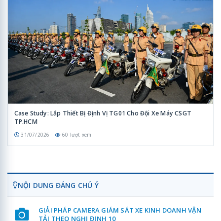
Case Study: Lắp Thiết Bị Định Vị TG01 Cho Đội Xe Máy CSGT
TP.HCM
31/07/2026
60 lượt xem
NỘI DUNG ĐÁNG CHÚ Ý
GIẢI PHÁP CAMERA GIÁM SÁT XE KINH DOANH VẬN
TẢI THEO NGHỊ ĐỊNH 10