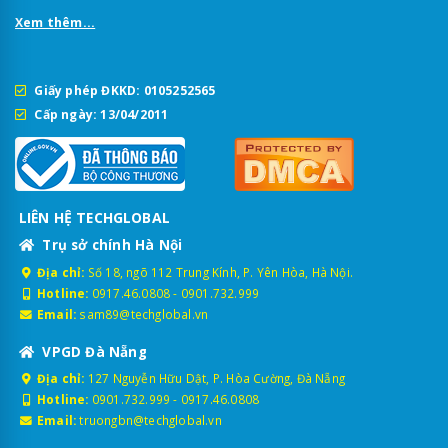
Xem thêm...
Giấy phép ĐKKD: 0105252565
Cấp ngày: 13/04/2011
LIÊN HỆ TECHGLOBAL
Trụ sở chính Hà Nội
Địa chỉ:
Số 18, ngõ 112 Trung Kính, P. Yên Hòa, Hà Nội.
Hotline:
0917.46.0808
-
0901.732.999
Email:
sam89@techglobal.vn
VPGD Đà Nẵng
Địa chỉ:
127 Nguyễn Hữu Dật, P. Hòa Cường, Đà Nẵng
Hotline:
0901.732.999
-
0917.46.0808
Email:
truongbn@techglobal.vn