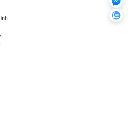
Ninh
y
h