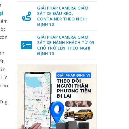
h
GIẢI PHÁP CAMERA GIÁM
ại
SÁT XE ĐẦU KÉO,
CONTAINER THEO NGHỊ
giám
ĐỊNH 10
một
 còn
GIẢI PHÁP CAMERA GIÁM
SÁT XE HÀNH KHÁCH TỪ 09
p
CHỖ TRỞ LÊN THEO NGHỊ
àn
ĐỊNH 10
ết
sản
 Từ
 cho
hững