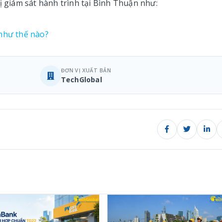
ị giám sát hành trình tại Bình Thuận như:
 như thế nào?
ĐƠN VỊ XUẤT BẢN
TechGlobal