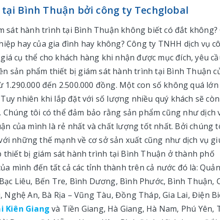
h tại Bình Thuận bởi công ty Techglobal
ám sát hành trình tại Bình Thuận không biết có đắt không?
ghiệp hay của gia đình hay không? Công ty TNHH dịch vụ c
giá cụ thể cho khách hàng khi nhận được mục đích, yêu cầ
n sản phẩm thiết bị giám sát hành trình tại Bình Thuận c
từ 1.290.000 đến 2.500.000 đồng. Một con số không quá lớn
 Tuy nhiên khi lắp đặt với số lượng nhiều quý khách sẽ còn
. Chúng tôi có thể đảm bảo rằng sản phẩm cũng như dịch 
uận của mình là rẻ nhất và chất lượng tốt nhất. Bởi chúng t
 với những thế mạnh về cơ sở sản xuất cũng như dịch vụ g
 thiết bị giám sát hành trình tại Bình Thuận ở thành phố
a mình đến tất cả các tỉnh thành trên cả nước đó là: Quả
, Bạc Liêu, Bến Tre, Bình Dương, Bình Phước, Bình Thuận, 
 Nghệ An, Bà Rịa – Vũng Tàu, Đồng Tháp, Gia Lai, Điện Bi
ại Kiên Giang
và Tiền Giang, Hà Giang, Hà Nam, Phú Yên, 