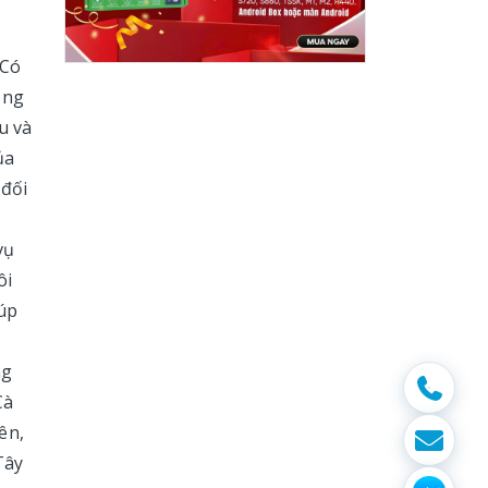
 Có
ông
u và
ủa
 đối
vụ
ôi
iúp
ng
Cà
ên,
Tây