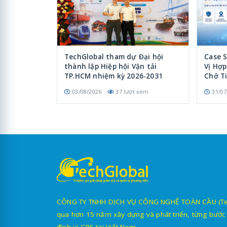
TechGlobal tham dự Đại hội
Case 
thành lập Hiệp hội Vận tải
Vị Hợ
TP.HCM nhiệm kỳ 2026-2031
Chở T
03/08/2026
37 lượt xem
31/07
CÔNG TY TNHH DỊCH VỤ CÔNG NGHỆ TOÀN CẦU (TechG
qua hơn 15 năm xây dựng và phát triển, từng bước 
định vị GPS tại Việt Nam.