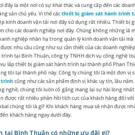
Nơi đây la một nơi có sự khai thác và cung cấp đến các doan
áng sản chủ yếu. Vì thế các
thiết bị giám sát hành trình t
ệp kinh doanh vận tải nơi đây sử dụng rất nhiều. Thiết bị 
o lớn cho các doanh nghiệp nơi đây. Chúng không những là 
doanh nghiệp nhàn hạ trong quản lý kinh doanh vận tải mà
u được nhu cầu cũng như sự cần thiết của các doanh nghiệ
nh trình tại Bình Thuận, công ty TNHH dịch vụ công nghệ to
 vụ lắp thiết bị giám sát hành trình tại thành phố Phan Thi
ng tôi tại thành phố này. Công ty chúng tôi là một đơn vị 
 trình
cũng như các sản phẩm định vị khác uy tín, lâu năm.
ng nghề, chúng tôi luôn cố gắng mang lại sự hài lòng nhất
 được rất nhiều phản hồi tích cực của khách hàng đối với
lobal chúng tôi là gì? Khi khách hàng mua sẽ nhận được n
u đến khách hàng ngay dưới đây.
h tại Bình Thuận có những ưu đãi gì?