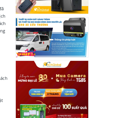
đã
ịch
ách
úng
hách
ật