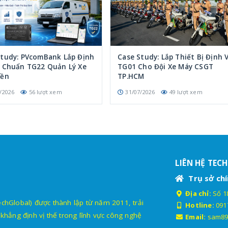
Study: PVcomBank Lắp Định
Case Study: Lắp Thiết Bị Định V
p Chuẩn TG22 Quản Lý Xe
TG01 Cho Đội Xe Máy CSGT
iền
TP.HCM
/2026
56 lượt xem
31/07/2026
49 lượt xem
LIÊN HỆ TEC
Trụ sở chí
Địa chỉ:
Số 18
lobal) được thành lập từ năm 2011, trải
Hotline:
091
khẳng định vị thế trong lĩnh vực công nghệ
Email:
sam89