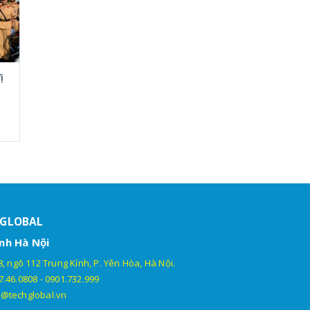
ị
HGLOBAL
nh Hà Nội
, ngõ 112 Trung Kính, P. Yên Hòa, Hà Nội.
7.46.0808
-
0901.732.999
@techglobal.vn