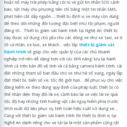
hoặc nổ máy trái phép bằng còi rú và gửi tin nhắn SOS cảnh
báo, tắt máy cho phương tiện chỉ bằng một tin nhắn SMS,
phát hiện cắt dây nguồn…; thiết bị định vị xe máy còn dùng
để theo dõi những đối tượng đặc biệt như tội phạm, người
đãng trí… Thiết bị giám sát hành trình tại Nghệ An: thiết bị
này được sử dụng chủ yếu cho các dòng xe như xe taxi, xe ô
tô cá nhân, xe bus, xe khách… việc lắp
thiết bị giám sát
hành trình
sẽ giúp cho việc quản lý của các chủ doanh
nghiệp trở nên dễ dàng hơn với các tính năng: lưu lại hành
trình cả trên bản đồ vệ tinh và cả bằng camera hành trình; cài
đặt những tham số ban đầu cho xe như hệ số xung, ngày lắp
đặt thiết bị, biển số xe, tốc độ giới hạn… để phục vụ cho việc
đăng kiểm xe theo đúng quy định của pháp luật; thiết bị có
thể nhận diện thay đổi lái xe; cảnh báo lái xe việc lái xe quá
tốc độ hay những tình huống vật cản nguy hiểm phía trước;
trích xuất dữ liệu phục vụ tính toán hiệu suất sử dụng xe…
Cùng với thiết bị giám sát hành trình thì thiết bị định vị tại
Nghệ An dành riêng cho xe tải lại là một sản phẩm cũng rất