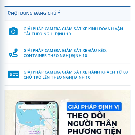
NỘI DUNG ĐÁNG CHÚ Ý
GIẢI PHÁP CAMERA GIÁM SÁT XE KINH DOANH VẬN
TẢI THEO NGHỊ ĐỊNH 10
GIẢI PHÁP CAMERA GIÁM SÁT XE ĐẦU KÉO,
CONTAINER THEO NGHỊ ĐỊNH 10
GIẢI PHÁP CAMERA GIÁM SÁT XE HÀNH KHÁCH TỪ 09
CHỖ TRỞ LÊN THEO NGHỊ ĐỊNH 10