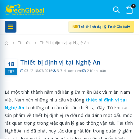
0
Trở thành đại lý TechGlobal
Trang chủ
Tin tức
Thiết bị định vị tại Nghệ An
Thiết bị định vị tại Nghệ An
18
03:42 18/07/2016
3.714 lượt xem
2 bình luận
TH7
Là một tỉnh thành nằm nối liền giữa miền Bắc và miền Nam
Việt Nam nên những nhu cầu về dòng
thiết bị định vị tại
Nghệ An
là những nhu cầu rất cần thiết tại đây. Từ khi các
sản phẩm về thiết bị định vị ra đời nó đã đánh một dấu mốc
rất quan trọng trong việc quản lý giao thông vận tải. Tại tỉnh
Nghệ An nó đã phát huy tác dụng rất lớn trong quản lý giám
sát các loại xe tải, xe máy và các loại xe vận chuyển hành