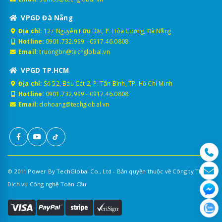
VPGD Đà Nẵng
Địa chỉ:
127 Nguyễn Hữu Dật, P. Hòa Cường, Đà Nẵng
Hotline:
0901.732.999
-
0917.46.0808
Email:
truongbn@techglobal.vn
VPGD TP.HCM
Địa chỉ:
Số 52, Bàu Cát 2, P. Tân Bình, TP. Hồ Chí Minh
Hotline:
0901.732.999
-
0917.46.0808
Email:
dohoang@techglobal.vn
© 2011 Power By TechGlobal Co., Ltd - Bản quyền thuộc về Công ty TNHH
Dịch vụ Công nghệ Toàn Cầu