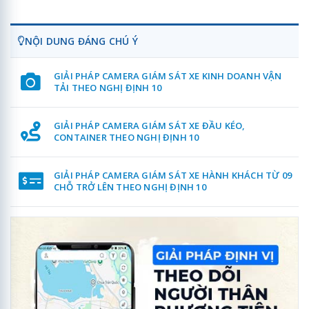
NỘI DUNG ĐÁNG CHÚ Ý
GIẢI PHÁP CAMERA GIÁM SÁT XE KINH DOANH VẬN
TẢI THEO NGHỊ ĐỊNH 10
GIẢI PHÁP CAMERA GIÁM SÁT XE ĐẦU KÉO,
CONTAINER THEO NGHỊ ĐỊNH 10
GIẢI PHÁP CAMERA GIÁM SÁT XE HÀNH KHÁCH TỪ 09
CHỖ TRỞ LÊN THEO NGHỊ ĐỊNH 10