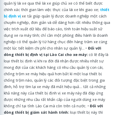
quản lý lái xe qua thẻ lái xe giúp chủ xe có thể biết được
chính xác thời gian làm việc thực của lái xe khi giao xe;
thiết
bị định vị
xe tải giúp quản lý được doanh nghiệp một cách
chuyên nghiệp, đơn giản và dễ dàng hơn rất nhiều thông qua
việc trích xuất dữ liệu để báo cáo, tính toán hiệu suất sử
dụng xe ra máy tính; chỉ cần một phòng điều hành là doanh
nghiệp có thể quản lý từ hàng chục đến hàng trăm xe cùng
một lúc tiết kiệm chi phí cho nhân sự quản lý… •
Đối với
dòng thiết bị định vị tại Lào Cai cho xe máy:
có lẽ đây là
loại thiết bị định vị khi ra đời đã nhận được nhiều nhất sự
mong đợi của các khách hàng có nhu cầu quản lý con cái,
chống trộm xe máy hiệu quả hơn bất kì một loại thiết bị
chống trộm nào, quản lý các đối tượng đặc biệt trong gia
đình, hỗ trợ tìm lại xe máy đã mất hiệu quả… tất cả những
khả năng này của thiết bị định vị xe máy này đã đáp ứng
được những nhu cầu rất khẩn cấp của người dùng xe máy
không chỉ tại tỉnh Lào Cai mà còn trên cả nước. •
Đối với
dòng thiết bị giám sát hành trình:
loại thiết bị này thì