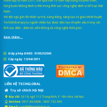
thành lập từ năm 2011, trải qua hơn 15 năm xây dựng và phát triển,
từng bước khẳng định vị thế trong lĩnh vực công nghệ định vị GPS tại Việt
Nam.
Với đội ngũ gần 60 nhân sự trẻ, năng động, sáng tạo và giàu nhiệt huyết,
TechGlobal quy tụ nguồn nhân lực được đào tạo chuyên sâu trong các
lĩnh vực điện - điện tử, viễn thông và công nghệ thông tin.
Xem thêm...
Giấy phép ĐKKD: 0105252565
Cấp ngày: 13/04/2011
LIÊN HỆ TECHGLOBAL
Trụ sở chính Hà Nội
Địa chỉ:
Số 18, ngõ 112 Trung Kính, P. Yên Hòa, Hà Nội.
Hotline:
0917.46.0808
-
0901.732.999
Email:
sam89@techglobal.vn