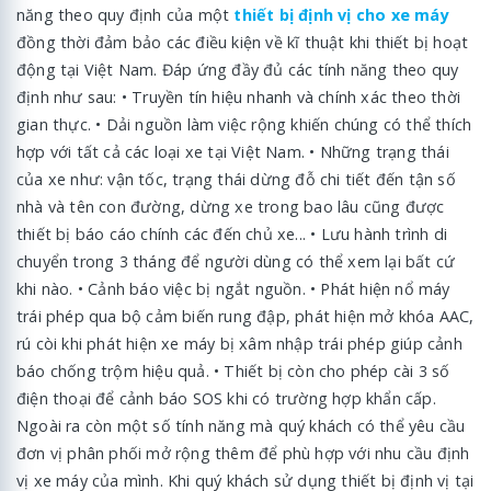
năng theo quy định của một
thiết bị định vị cho xe máy
đồng thời đảm bảo các điều kiện về kĩ thuật khi thiết bị hoạt
động tại Việt Nam. Đáp ứng đầy đủ các tính năng theo quy
định như sau: • Truyền tín hiệu nhanh và chính xác theo thời
gian thực. • Dải nguồn làm việc rộng khiến chúng có thể thích
hợp với tất cả các loại xe tại Việt Nam. • Những trạng thái
của xe như: vận tốc, trạng thái dừng đỗ chi tiết đến tận số
nhà và tên con đường, dừng xe trong bao lâu cũng được
thiết bị báo cáo chính các đến chủ xe... • Lưu hành trình di
chuyển trong 3 tháng để người dùng có thể xem lại bất cứ
khi nào. • Cảnh báo việc bị ngắt nguồn. • Phát hiện nổ máy
trái phép qua bộ cảm biến rung đập, phát hiện mở khóa AAC,
rú còi khi phát hiện xe máy bị xâm nhập trái phép giúp cảnh
báo chống trộm hiệu quả. • Thiết bị còn cho phép cài 3 số
điện thoại để cảnh báo SOS khi có trường hợp khẩn cấp.
Ngoài ra còn một số tính năng mà quý khách có thể yêu cầu
đơn vị phân phối mở rộng thêm để phù hợp với nhu cầu định
vị xe máy của mình. Khi quý khách sử dụng thiết bị định vị tại