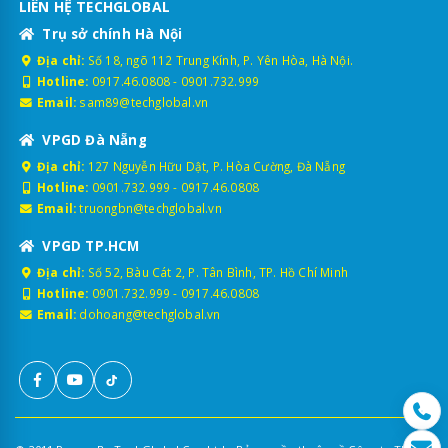
LIÊN HỆ TECHGLOBAL
Trụ sở chính Hà Nội
Địa chỉ:
Số 18, ngõ 112 Trung Kính, P. Yên Hòa, Hà Nội.
Hotline:
0917.46.0808
-
0901.732.999
Email:
sam89@techglobal.vn
VPGD Đà Nẵng
Địa chỉ:
127 Nguyễn Hữu Dật, P. Hòa Cường, Đà Nẵng
Hotline:
0901.732.999
-
0917.46.0808
Email:
truongbn@techglobal.vn
VPGD TP.HCM
Địa chỉ:
Số 52, Bàu Cát 2, P. Tân Bình, TP. Hồ Chí Minh
Hotline:
0901.732.999
-
0917.46.0808
Email:
dohoang@techglobal.vn