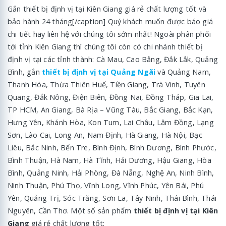
Gắn thiết bị định vị tại Kiên Giang giá rẻ chất lượng tốt và
bảo hành 24 tháng[/caption] Quý khách muốn được báo giá
chi tiết hãy liên hệ với chúng tôi sớm nhất! Ngoài phân phối
tới tỉnh Kiên Giang thì chúng tôi còn có chi nhánh thiết bị
định vị tại các tỉnh thành: Cà Mau, Cao Bằng, Đắk Lắk, Quảng
Bình, gắn
thiết bị định vị tại Quảng Ngãi
và Quảng Nam,
Thanh Hóa, Thừa Thiên Huế, Tiền Giang, Trà Vinh, Tuyên
Quang, Đắk Nông, Điện Biên, Đồng Nai, Đồng Tháp, Gia Lai,
TP HCM, An Giang, Bà Rịa – Vũng Tàu, Bắc Giang, Bắc Kạn,
Hưng Yên, Khánh Hòa, Kon Tum, Lai Châu, Lâm Đồng, Lạng
Sơn, Lào Cai, Long An, Nam Định, Hà Giang, Hà Nội, Bạc
Liêu, Bắc Ninh, Bến Tre, Bình Định, Bình Dương, Bình Phước,
Bình Thuận, Hà Nam, Hà Tĩnh, Hải Dương, Hậu Giang, Hòa
Bình, Quảng Ninh, Hải Phòng, Đà Nẵng, Nghệ An, Ninh Bình,
Ninh Thuận, Phú Thọ, Vĩnh Long, Vĩnh Phúc, Yên Bái, Phú
Yên, Quảng Trị, Sóc Trăng, Sơn La, Tây Ninh, Thái Bình, Thái
Nguyên, Cần Thơ. Một số sản phẩm
thiết bị định vị tại Kiên
Giang
giá rẻ chất lượng tốt: