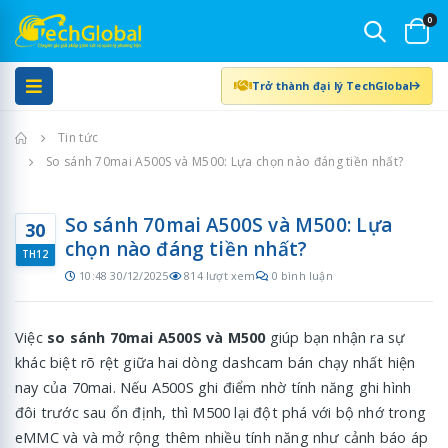
0
Trở thành đại lý TechGlobal
Trang chủ
Tin tức
So sánh 70mai A500S và M500: Lựa chọn nào đáng tiền nhất?
So sánh 70mai A500S và M500: Lựa
30
chọn nào đáng tiền nhất?
TH12
10:48 30/12/2025
814 lượt xem
0 bình luận
Việc
so sánh 70mai A500S và M500
giúp bạn nhận ra sự
khác biệt rõ rệt giữa hai dòng dashcam bán chạy nhất hiện
nay của 70mai. Nếu A500S ghi điểm nhờ tính năng ghi hình
đôi trước sau ổn định, thì M500 lại đột phá với bộ nhớ trong
eMMC và và mở rộng thêm nhiều tính năng như cảnh báo áp