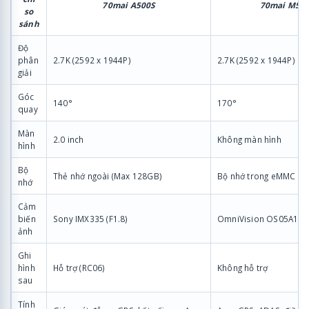
70mai A500S
70mai M50
so
sánh
Độ
phân
2.7K (2592 x 1944P)
2.7K (2592 x 1944P)
giải
Góc
140°
170°
quay
Màn
2.0 inch
Không màn hình
hình
Bộ
Thẻ nhớ ngoài (Max 128GB)
Bộ nhớ trong eMMC 5.
nhớ
Cảm
biến
Sony IMX335 (F1.8)
OmniVision OS05A10 (
ảnh
Ghi
hình
Hỗ trợ (RC06)
Không hỗ trợ
sau
Tính