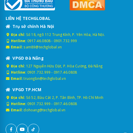
LIÊN HỆ TECHGLOBAL
Trụ sở chính Hà Nội
Địa chỉ:
Số 18, ngõ 112 Trung Kính, P. Yên Hòa, Hà Nội.
Hotline:
0917.46.0808
-
0901.732.999
Email:
sam89@techglobal.vn
VPGD Đà Nẵng
Địa chỉ:
127 Nguyễn Hữu Dật, P. Hòa Cường, Đà Nẵng
Hotline:
0901.732.999
-
0917.46.0808
Email:
truongbn@techglobal.vn
VPGD TP.HCM
Địa chỉ:
Số 52, Bàu Cát 2, P. Tân Bình, TP. Hồ Chí Minh
Hotline:
0901.732.999
-
0917.46.0808
Email:
dohoang@techglobal.vn