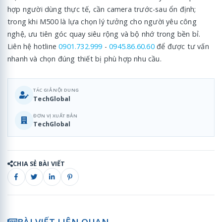
hợp người dùng thực tế, cần camera trước-sau ổn định;
trong khi M500 là lựa chọn lý tưởng cho người yêu công
nghệ, ưu tiên góc quay siêu rộng và bộ nhớ trong bền bỉ.
Liên hệ hotline
0901.732.999
-
0945.86.60.60
để được tư vấn
nhanh và chọn đúng thiết bị phù hợp nhu cầu.
TÁC GIẢ NỘI DUNG
TechGlobal
ĐƠN VỊ XUẤT BẢN
TechGlobal
CHIA SẺ BÀI VIẾT
BÀI VIẾT LIÊN QUAN