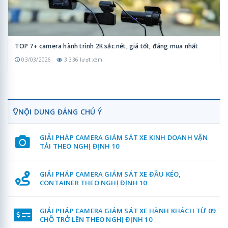
TOP 7+ camera hành trình 2K sắc nét, giá tốt, đáng mua nhất
03/03/2026
3.336 lượt xem
NỘI DUNG ĐÁNG CHÚ Ý
GIẢI PHÁP CAMERA GIÁM SÁT XE KINH DOANH VẬN
TẢI THEO NGHỊ ĐỊNH 10
GIẢI PHÁP CAMERA GIÁM SÁT XE ĐẦU KÉO,
CONTAINER THEO NGHỊ ĐỊNH 10
GIẢI PHÁP CAMERA GIÁM SÁT XE HÀNH KHÁCH TỪ 09
CHỖ TRỞ LÊN THEO NGHỊ ĐỊNH 10