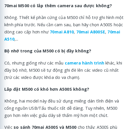
70mai M500 có lắp thêm camera sau được không?
Không. Thiết kế phần cứng của M500 chỉ hỗ trợ ghi hình một
kênh phía trước. Nếu cần cam sau, bạn hãy chọn A500S hoặc
dòng cao cấp hơn như
70mai A810
,
70mai A800SE
,
70mai
A510
,...
Bộ nhớ trong của M500 có bị đầy không?
Có, nhưng giống như các mẫu
camera hành trình
khác, khi
đầy bộ nhớ, M500 sẽ tự động ghi đè lên các video cũ nhất
(trừ các video được khóa do va chạm).
Lắp đặt M500 có khó hơn A500S không?
Không, hai model này đều sử dụng miếng dán tĩnh điện và
cổng nguồn USB/Tẩu thuốc rất dễ dàng. Tuy nhiên, M500
gọn hơn nên việc giấu dây sẽ thẩm mỹ hơn một chút.
Việc
so sánh 70mai A500S và M500
cho thấy: A500S phù