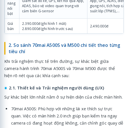
Giám sát đỗ xe, GPS, kết nối qua App,
App, GPS, ADAS, điều 
năng
ADAS, bảo vệ video quan trọng với
giọng nói, tích hợp cả
nổi
cảm biến G-sensor
suất lốp (TPMS),...
bật
Giá
2.390.000đ (ghi hình 1 mắt)
2.490.000đ
bán
2.890.000đ (ghi hình trước sau)
2. So sánh 70mai A500S và M500 chi tiết theo từng
tiêu chí
Khi trải nghiệm thực tế trên đường, sự khác biệt giữa
camera hành trình 70mai A500S và 70mai M500 được thể
hiện rõ nét qua các khía cạnh sau:
2.1. Thiết kế và Trải nghiệm người dùng (UX)
Sự khác biệt lớn nhất nằm ở sự hiện diện của chiếc màn hình.
70mai A500S: Phù hợp với những lái xe thích sự trực
quan. Việc có màn hình 2.0 inch giúp bạn kiểm tra ngay
camera có đang hoạt động không, căn chỉnh góc quay dễ