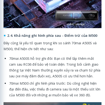
2.4. Khả năng ghi hình phía sau - Điểm trừ của M500
Đây cũng là yếu tố quan trọng khi so sánh 70mai A500S và
M500, thể hiện chi tiết như sau:
70mai A500S hỗ trợ ghi đôi: Bạn có thể lắp thêm mắt
cam sau RC06 để bảo vệ toàn diện. Trong bối cảnh giao
thông tại Việt Nam thường xuyên xảy ra va chạm từ phía
sau (xe máy đâm đuôi xe), A500S có ưu thế hơn hẳn.
70mai M500 chỉ ghi hình phía trước: Dù công nghệ hiện
đại đến đâu, việc thiếu đi camera sau là một thiếu sót lớn
của M500 đối với những ai muốn bảo vệ xe 360 độ.