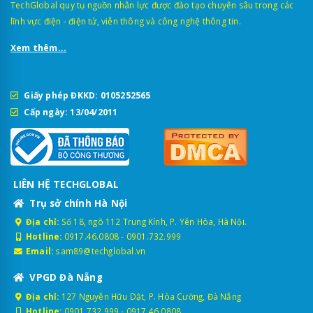
TechGlobal quy tụ nguồn nhân lực được đào tạo chuyên sâu trong các
lĩnh vực điện - điện tử, viễn thông và công nghệ thông tin.
Xem thêm...
Giấy phép ĐKKD: 0105252565
Cấp ngày: 13/04/2011
LIÊN HỆ TECHGLOBAL
Trụ sở chính Hà Nội
Địa chỉ:
Số 18, ngõ 112 Trung Kính, P. Yên Hòa, Hà Nội.
Hotline:
0917.46.0808
-
0901.732.999
Email:
sam89@techglobal.vn
VPGD Đà Nẵng
Địa chỉ:
127 Nguyễn Hữu Dật, P. Hòa Cường, Đà Nẵng
Hotline:
0901.732.999
-
0917.46.0808