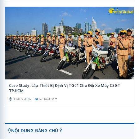
Case Study: Lắp Thiết Bị Định Vị TG01 Cho Đội Xe Máy CSGT
TP.HCM
31/07/2026
67 lượt xem
NỘI DUNG ĐÁNG CHÚ Ý