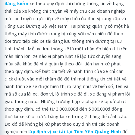
đăng kiểm
xe theo quy định thì những thông tin về trạng
thái của xe không chỉ truyền về máy chủ của doanh nghiệp
mà còn truyền trực tiếp về máy chủ của đơn vị cung cấp và
Tổng Cục Đường Bộ Việt Nam. Tại phòng quản lý có một hệ
thống máy tính được trang bị cùng với màn chiếu để theo
dõi trực tiếp các xe tải đang lưu thông trên đường tại 63
tỉnh thành. Mỗi xe lưu thông sẽ là một chấn đỏ hiển thị trên
màn hình lớn. Xe nào vi phạm luật sẽ lập tức chuyển sang
màu sắc khác để nhà quản lý theo dõi, tiến hành xử phạt
theo quy định. Để biết chi tiết về hành trình của xe chỉ cần
click chuột vào mỗi chấm đỏ đó thì mọi thông tin chi tiết về
hành trình xe sẽ được hiển thị rõ ràng như về biển số, tên và
mã số của lái xe, đơn vị, lộ trình xe đã đi, xe đang vi phạm lỗi
giao thông nào… Những trường hợp vi phạm sẽ bị xử phạt
theo quy định, có thể từ 3.000.000đ đến 5.000.000đ đồng
thời lái xe sẽ bị tước bằng lái xe trong 2 tháng để cảnh cáo.
Do đó để không bị xử phạt theo quy định thì các doanh
nghiệp nên
lắp định vị xe tải tại Tiên Yên Quảng Ninh
để